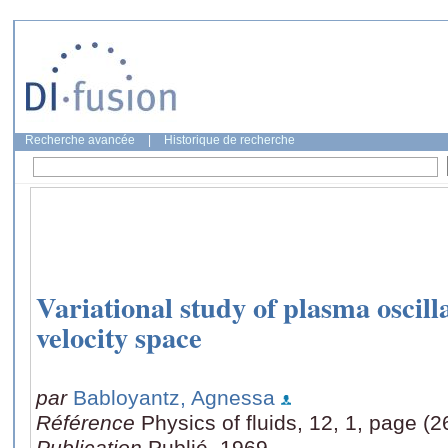
Recherche avancée
|
Historique de recherche
Variational study of plasma oscilla
velocity space
par
Babloyantz, Agnessa
Référence
Physics of fluids, 12, 1, page (
Publication
Publié, 1969