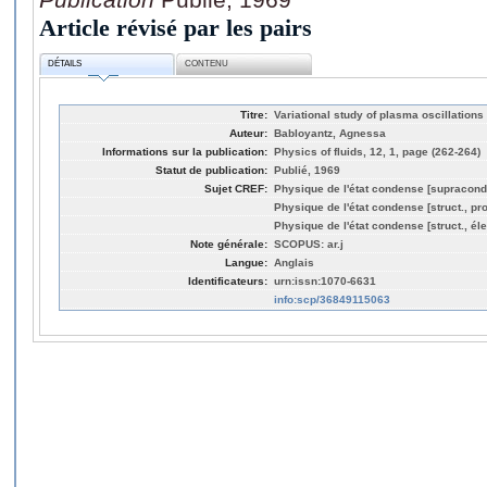
Article révisé par les pairs
DÉTAILS
CONTENU
Titre:
Variational study of plasma oscillations 
Auteur:
Babloyantz, Agnessa
Informations sur la publication:
Physics of fluids, 12, 1, page (262-264)
Statut de publication:
Publié, 1969
Sujet CREF:
Physique de l'état condense [supracond
Physique de l'état condense [struct., pro
Physique de l'état condense [struct., éle
Note générale:
SCOPUS: ar.j
Langue:
Anglais
Identificateurs:
urn:issn:1070-6631
info:scp/36849115063