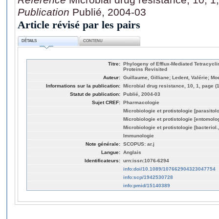
Publication
Publié, 2004-03
Article révisé par les pairs
DÉTAILS
CONTENU
Titre:
Phylogeny of Efflux-Mediated Tetracycl
Proteins Revisited
Auteur:
Guillaume, Gilliane; Ledent, Valérie; Mo
Informations sur la publication:
Microbial drug resistance, 10, 1, page (
Statut de publication:
Publié, 2004-03
Sujet CREF:
Pharmacologie
Microbiologie et protistologie [parasitol
Microbiologie et protistologie [entomolo
Microbiologie et protistologie [bacteriol
Immunologie
Note générale:
SCOPUS: ar.j
Langue:
Anglais
Identificateurs:
urn:issn:1076-6294
info:doi/10.1089/107662904323047754
info:scp/1942530728
info:pmid/15140389