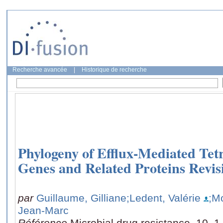
Recherche avancée
|
Historique de recherche
Phylogeny of Efflux-Mediated Tetr
Genes and Related Proteins Revis
par
Guillaume, Gilliane
;Ledent, Valérie
;M
Jean-Marc
Référence
Microbial drug resistance, 10, 1