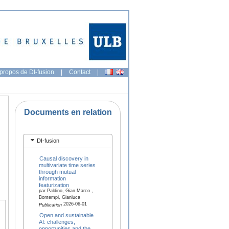
propos de DI-fusion
|
Contact
|
Documents en relation
DI-fusion
Causal discovery in
multivariate time series
through mutual
information
featurization
par Paldino, Gian Marco ,
Bontempi, Gianluca
2026-06-01
Publication
Open and sustainable
AI: challenges,
opportunities and the