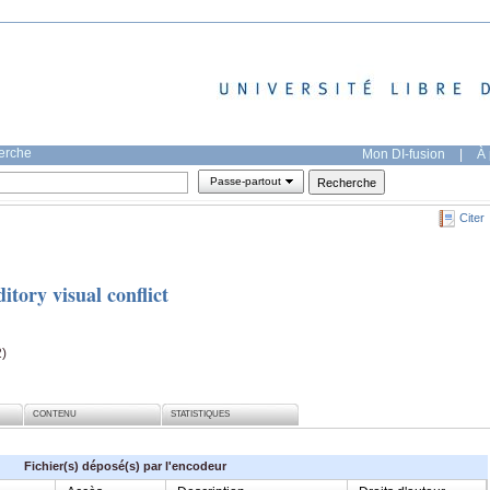
herche
Mon DI-fusion
|
À 
Passe-partout
Citer
itory visual conflict
2)
CONTENU
STATISTIQUES
Fichier(s) déposé(s) par l'encodeur