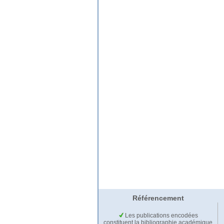
Référencement
Les publications encodées
constituent la bibliographie académique