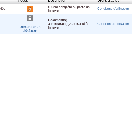
Accès
Description
Droits d'auteur
Œuvre complète ou partie de
liée
Conditions d'utilisation
l'œuvre
Document(s)
administratif(s)/Contrat lié à
Conditions d'utilisation
Demander un
l'œuvre
tiré à part