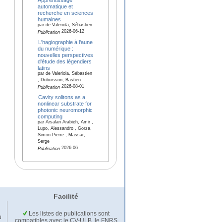
automatique et
recherche en sciences
humaines
par de Valeriola, Sébastien
2026-06-12
Publication
L'hagiographie à l'aune
du numérique :
nouvelles perspectives
d'étude des légendiers
latins
par de Valeriola, Sébastien
, Dubuisson, Bastien
2026-08-01
Publication
Cavity solitons as a
nonlinear substrate for
photonic neuromorphic
computing
par Arsalan Arabieh, Amir ,
Lupo, Alessandro , Gorza,
Simon-Pierre , Massar,
Serge
2026-06
Publication
Facilité
Les listes de publications sont
u
compatibles avec le CV-ULB, le FNRS