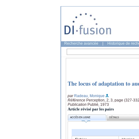
Recherche avancée
|
Historique de rec
The locus of adaptation to aud
par
Radeau, Monique
Référence
Perception, 2, 3, page (327-33
Publication
Publié, 1973
Article révisé par les pairs
ACCÈS EN LIGNE
DÉTAILS