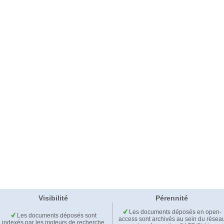
Visibilité
Pérennité
Les documents déposés en open-
Les documents déposés sont
access sont archivés au sein du résea
indexés par les moteurs de recherche