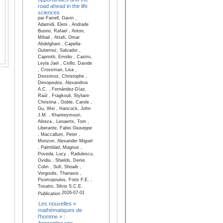
road ahead in the life
sciences
par Farrell, Gavin ,
Adamidi, Eleni , Andrade
Buono, Rafael , Anton,
Mihail , Attafi, Omar
Abdelghani , Capella-
Gutierrez, Salvador ,
Capriotti, Emidio , Castro,
Leyla Jael , Cirillo, Davide
, Crossman, Lisa ,
Dessimoz, Christophe ,
Dimopoulos, Alexandros
A.C. , Fernández-Díaz,
Raúl , Fragkouli, Styliani-
Christina , Goble, Carole ,
Gu, Wei , Hancock, John
J.M. , Khanteymoori,
Alireza , Lenaerts, Tom ,
Liberante, Fabio Giuseppe
, Maccallum, Peter ,
Monzon, Alexander Miguel
, Palmblad, Magnus ,
Poveda, Lucy , Radulescu,
Ovidiu , Shields, Denis
Colm , Sufi, Shoaib ,
Vergoulis, Thanasis ,
Psomopoulos, Fotis F.E. ,
Tosatto, Silvio S.C.E.
2026-07-01
Publication
Les nouvelles «
mathématiques de
l’homme » :
Apprentissage