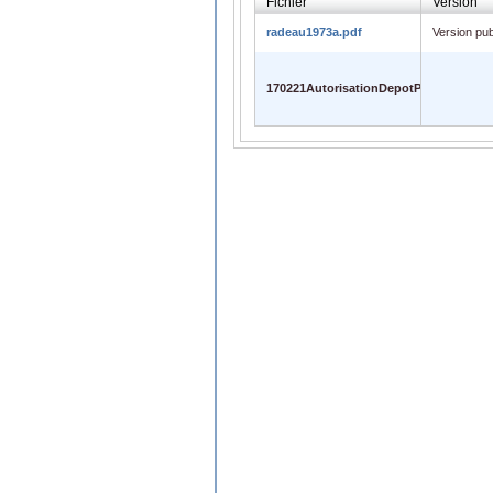
Fichier
Version
radeau1973a.pdf
Version pub
170221AutorisationDepotPDF.pdf