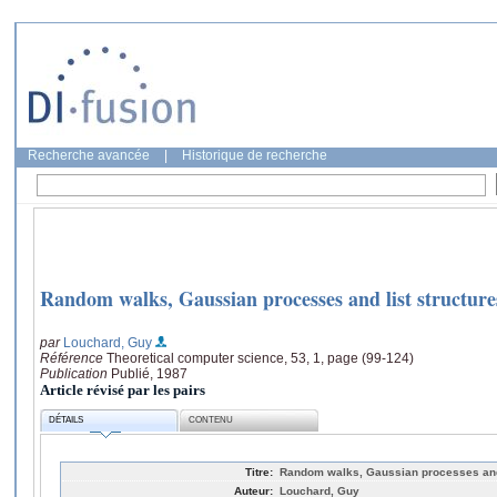
Recherche avancée
|
Historique de recherche
Random walks, Gaussian processes and list structure
par
Louchard, Guy
Référence
Theoretical computer science, 53, 1, page (99-124)
Publication
Publié, 1987
Article révisé par les pairs
DÉTAILS
CONTENU
Titre:
Random walks, Gaussian processes and 
Auteur:
Louchard, Guy