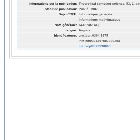
Informations sur la publication:
Theoretical computer science, 53, 1, pa
Statut de publication:
Publié, 1987
Sujet CREF:
Informatique générale
Informatique mathématique
Note générale:
SCOPUS: ar.j
Langue:
Anglais
Identificateurs:
urn:issn:0304-3975
info:pii/0304397587900284
info:scp/0022938069