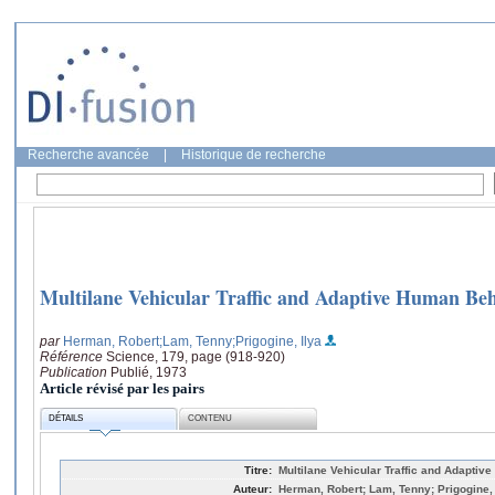
Recherche avancée
|
Historique de recherche
Multilane Vehicular Traffic and Adaptive Human Be
par
Herman, Robert
;Lam, Tenny
;Prigogine, Ilya
Référence
Science, 179, page (918-920)
Publication
Publié, 1973
Article révisé par les pairs
DÉTAILS
CONTENU
Titre:
Multilane Vehicular Traffic and Adapti
Auteur:
Herman, Robert; Lam, Tenny; Prigogine, 