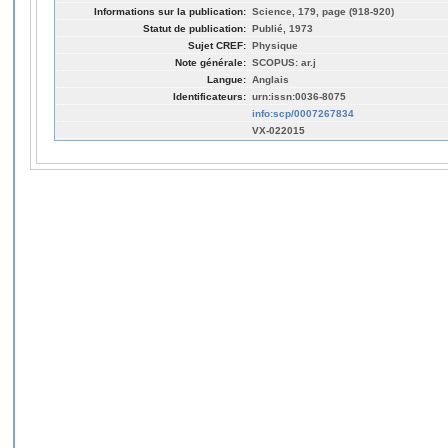
Informations sur la publication:
Science, 179, page (918-920)
Statut de publication:
Publié, 1973
Sujet CREF:
Physique
Note générale:
SCOPUS: ar.j
Langue:
Anglais
Identificateurs:
urn:issn:0036-8075
info:scp/0007267834
VX-022015