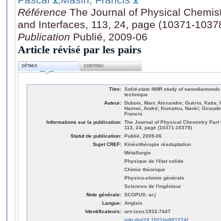
Référence
The Journal of Physical Chemis
and Interfaces, 113, 24, page (10371-1037
Publication
Publié, 2009-06
Article révisé par les pairs
DÉTAILS
CONTENU
Titre:
Solid-state NMR study of nanodiamonds 
technique
Auteur:
Dubois, Marc Alexandre; Guérin, Katia; P
Hamwi, André; Komatsu, Naoki; Giraudet
Francis
Informations sur la publication:
The Journal of Physical Chemistry Part 
113, 24, page (10371-10378)
Statut de publication:
Publié, 2009-06
Sujet CREF:
Kinésithérapie réadaptation
Métallurgie
Physique de l'état solide
Chimie théorique
Physico-chimie générale
Sciences de l'ingénieur
Note générale:
SCOPUS: ar.j
Langue:
Anglais
Identificateurs:
urn:issn:1932-7447
info:doi/10.1021/jp901274f