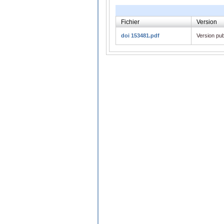
Fichier
Version
doi 153481.pdf
Version pub