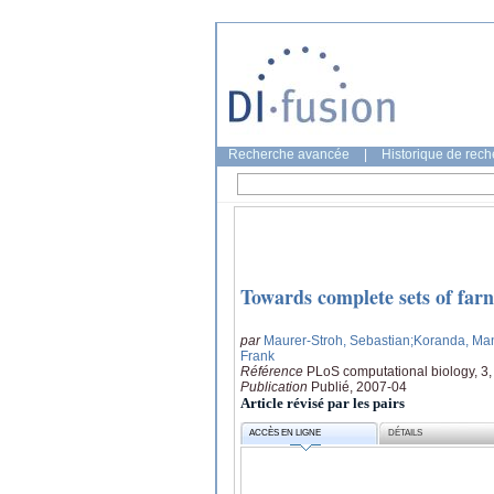
Recherche avancée
|
Historique de rec
Towards complete sets of farn
par
Maurer-Stroh, Sebastian
;Koranda, Ma
Frank
Référence
PLoS computational biology, 3,
Publication
Publié, 2007-04
Article révisé par les pairs
ACCÈS EN LIGNE
DÉTAILS