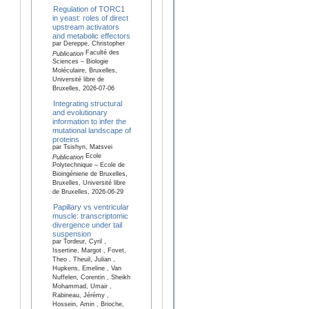
Regulation of TORC1
in yeast: roles of direct
upstream activators
and metabolic effectors
par Dereppe, Christopher
Faculté des
Publication
Sciences – Biologie
Moléculaire, Bruxelles,
Université libre de
Bruxelles, 2026-07-06
Integrating structural
and evolutionary
information to infer the
mutational landscape of
proteins
par Tsishyn, Matsvei
Ecole
Publication
Polytechnique – Ecole de
Bioingénierie de Bruxelles,
Bruxelles, Université libre
de Bruxelles, 2026-06-29
Papillary vs ventricular
muscle: transcriptomic
divergence under tail
suspension
par Tordeur, Cyril ,
Issertine, Margot , Fovet,
Theo , Theuil, Julian ,
Hupkens, Emeline , Van
Nuffelen, Corentin , Sheikh
Mohammad, Umair ,
Rabineau, Jérémy ,
Hossein, Amin , Brioche,