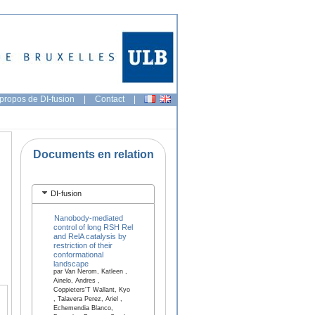
propos de DI-fusion
|
Contact
|
Documents en relation
DI-fusion
Nanobody-mediated
control of long RSH Rel
and RelA catalysis by
restriction of their
conformational
landscape
par Van Nerom, Katleen ,
Ainelo, Andres ,
Coppieters'T Wallant, Kyo
, Talavera Perez, Ariel ,
Echemendia Blanco,