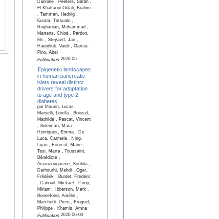
Dannele , Peeters, Sarah ,
El Khalfaoui Oulali, Brahim
, Tamman, Hedvig ,
Kurata, Tatsuaki ,
Roghanian, Mohammad ,
Martens, Chloé , Pardon,
Els , Steyaert, Jan ,
Hauryliuk, Vasili , Garcia-
Pino, Abel
2026-05
Publication
Epigenetic landscapes
in human pancreatic
islets reveal distinct
drivers for adaptation
to age and type 2
diabetes
par Maurin, Lucas ,
Marselli, Lorella , Boissel,
Mathilde , Pascat, Vincent
, Suleiman, Mara ,
Henriques, Emma , De
Luca, Carmela , Ning,
Lijiao , Fourcot, Marie ,
Tesi, Marta , Toussaint,
Bénédicte ,
Amanzougarene, Souhila ,
Derhourhi, Mehdi , Oger,
Frédérik , Burdet, Frederic
, Canouil, Mickaël , Cnop,
Miriam , Ibberson, Mark ,
Bonnefond, Amélie ,
Marchetti, Piero , Froguel,
Philippe , Khamis, Amna
2026-06-03
Publication