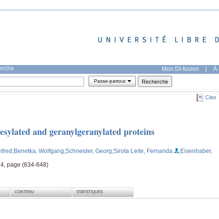
herche
Mon DI-fusion
|
À 
Passe-partout
Citer
esylated and geranylgeranylated proteins
nfred
;Benetka, Wolfgang
;Schneider, Georg
;Sirota Leite, Fernanda
;Eisenhaber,
 4, page (634-648)
CONTENU
STATISTIQUES