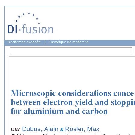
Recherche avancée
|
Historique de recherche
Microscopic considerations concer
between electron yield and stoppi
for aluminium and carbon
par
Dubus, Alain
;Rösler, Max