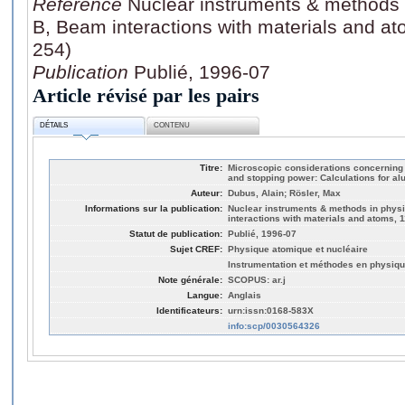
Référence
Nuclear instruments & methods 
B, Beam interactions with materials and at
254)
Publication
Publié, 1996-07
Article révisé par les pairs
DÉTAILS
CONTENU
Titre:
Microscopic considerations concerning t
and stopping power: Calculations for a
Auteur:
Dubus, Alain; Rösler, Max
Informations sur la publication:
Nuclear instruments & methods in phys
interactions with materials and atoms, 1
Statut de publication:
Publié, 1996-07
Sujet CREF:
Physique atomique et nucléaire
Instrumentation et méthodes en physiq
Note générale:
SCOPUS: ar.j
Langue:
Anglais
Identificateurs:
urn:issn:0168-583X
info:scp/0030564326