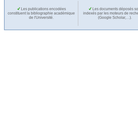
Les publications encodées
Les documents déposés so
constituent la bibliographie académique
indexés par les moteurs de rech
de l'Université.
(Google Scholar,…).