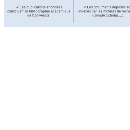
Les publications encodées
Les documents déposés so
constituent la bibliographie académique
indexés par les moteurs de rech
de l'Université.
(Google Scholar,…).