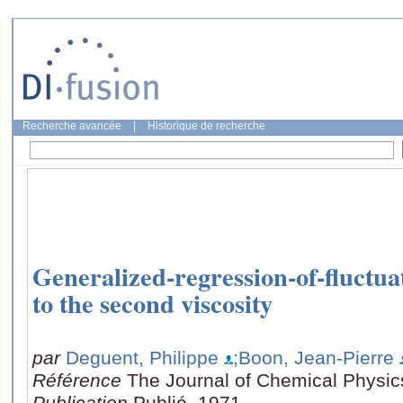
Recherche avancée
|
Historique de recherche
Generalized-regression-of-fluctua
to the second viscosity
par
Deguent, Philippe
;Boon, Jean-Pierre
Référence
The Journal of Chemical Physic
Publication
Publié, 1971