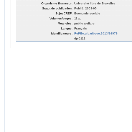
Organisme financeur:
Université libre de Bruxelles
Statut de publication:
Publié, 2003-05
Sujet CREF:
Economie sociale
Volumes/pages:
11 p.
Mots-clés:
public welfare
Langue:
Français
Identificateurs:
RePEc:ulb:ulbeco:2013/16979
dp-0112