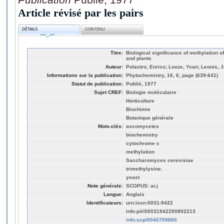
Article révisé par les pairs
DÉTAILS
CONTENU
Titre:
Biological significance of methylation
and plants
Auteur:
Polastro, Enrico; Looze, Yvan; Leonis, 
Informations sur la publication:
Phytochemistry, 16, 6, page (639-641)
Statut de publication:
Publié, 1977
Sujet CREF:
Biologie moléculaire
Horticulture
Biochimie
Botanique générale
Mots-clés:
ascomycetes
biochemistry
cytochrome c
methylation
Saccharomyces cerevisiae
trimethylysine.
yeast
Note générale:
SCOPUS: ar.j
Langue:
Anglais
Identificateurs:
urn:issn:0031-9422
info:pii/S0031942200892213
info:scp/0040709860