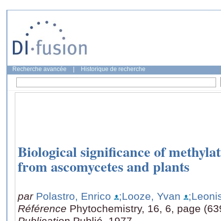
Recherche avancée
|
Historique de recherche
Biological significance of methyla
from ascomycetes and plants
par
Polastro, Enrico
;Looze, Yvan
;Leoni
Référence
Phytochemistry, 16, 6, page (63
Publication
Publié, 1977