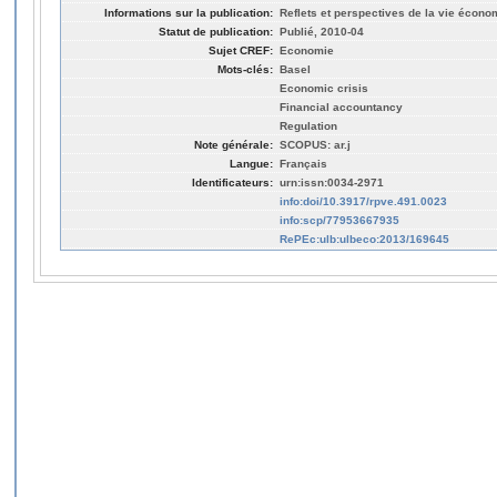
Informations sur la publication:
Reflets et perspectives de la vie économ
Statut de publication:
Publié, 2010-04
Sujet CREF:
Economie
Mots-clés:
Basel
Economic crisis
Financial accountancy
Regulation
Note générale:
SCOPUS: ar.j
Langue:
Français
Identificateurs:
urn:issn:0034-2971
info:doi/10.3917/rpve.491.0023
info:scp/77953667935
RePEc:ulb:ulbeco:2013/169645