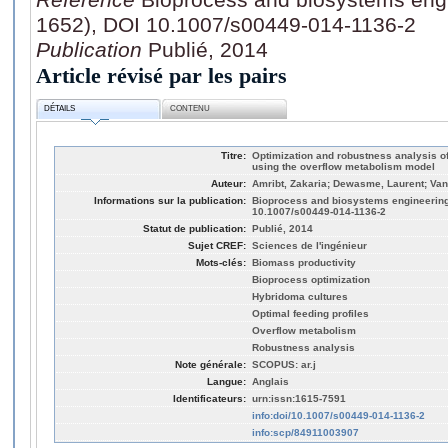
1652), DOI 10.1007/s00449-014-1136-2
Publication
Publié, 2014
Article révisé par les pairs
DÉTAILS
CONTENU
Titre:
Optimization and robustness analysis of
using the overflow metabolism model
Auteur:
Amribt, Zakaria; Dewasme, Laurent; Van
Informations sur la publication:
Bioprocess and biosystems engineering,
10.1007/s00449-014-1136-2
Statut de publication:
Publié, 2014
Sujet CREF:
Sciences de l'ingénieur
Mots-clés:
Biomass productivity
Bioprocess optimization
Hybridoma cultures
Optimal feeding profiles
Overflow metabolism
Robustness analysis
Note générale:
SCOPUS: ar.j
Langue:
Anglais
Identificateurs:
urn:issn:1615-7591
info:doi/10.1007/s00449-014-1136-2
info:scp/84911003907