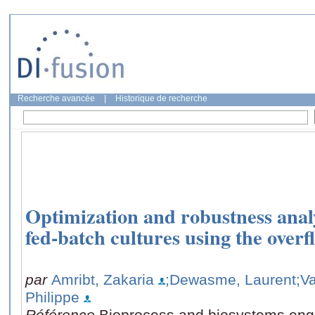
Recherche avancée
|
Historique de recherche
Optimization and robustness analy
fed-batch cultures using the ove
par
Amribt, Zakaria
;Dewasme, Laurent
;V
Philippe
Référence
Bioprocess and biosystems engi