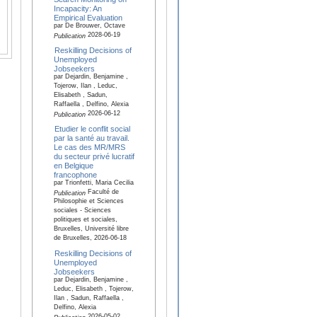
Incapacity: An
Empirical Evaluation
par De Brouwer, Octave
2028-06-19
Publication
Reskilling Decisions of
Unemployed
Jobseekers
par Dejardin, Benjamine ,
Tojerow, Ilan , Leduc,
Elisabeth , Sadun,
Raffaella , Delfino, Alexia
2026-06-12
Publication
Etudier le conflit social
par la santé au travail.
Le cas des MR/MRS
du secteur privé lucratif
en Belgique
francophone
par Trionfetti, Maria Cecilia
Faculté de
Publication
Philosophie et Sciences
sociales - Sciences
politiques et sociales,
Bruxelles, Université libre
de Bruxelles, 2026-06-18
Reskilling Decisions of
Unemployed
Jobseekers
par Dejardin, Benjamine ,
Leduc, Elisabeth , Tojerow,
Ilan , Sadun, Raffaella ,
Delfino, Alexia