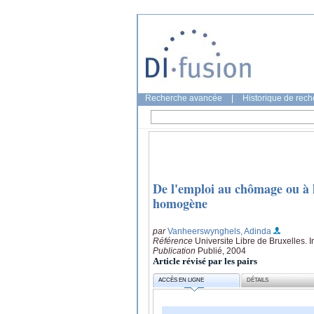
Recherche avancée
|
Historique de rec
De l'emploi au chômage ou à l
homogène
par
Vanheerswynghels, Adinda
Référence
Universite Libre de Bruxelles. 
Publication
Publié, 2004
Article révisé par les pairs
ACCÈS EN LIGNE
DÉTAILS