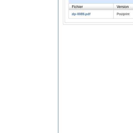
Fichier
Version
dp-0089.pdf
Postprint