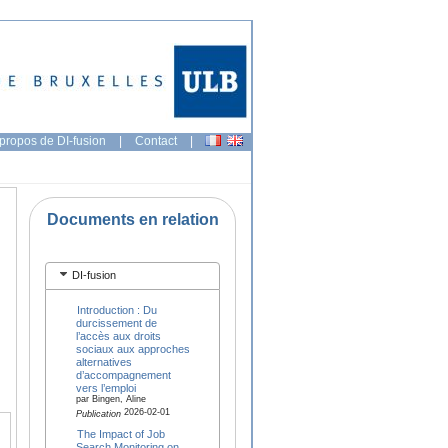
propos de DI-fusion
|
Contact
|
Documents en relation
DI-fusion
Introduction : Du
durcissement de
l’accès aux droits
sociaux aux approches
alternatives
d’accompagnement
vers l’emploi
par Bingen, Aline
2026-02-01
Publication
The Impact of Job
Search Monitoring on