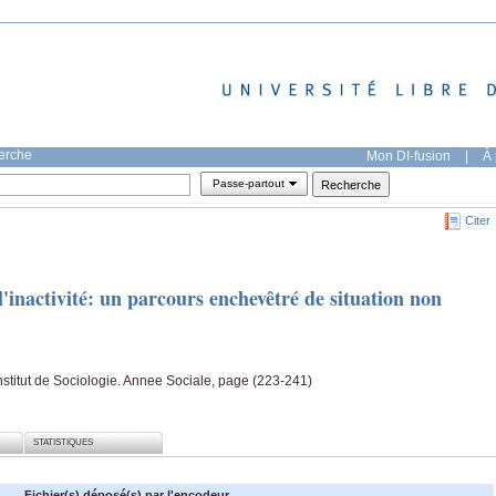
herche
Mon DI-fusion
|
À 
Passe-partout
Citer
'inactivité: un parcours enchevêtré de situation non
Institut de Sociologie. Annee Sociale, page (223-241)
STATISTIQUES
Fichier(s) déposé(s) par l'encodeur