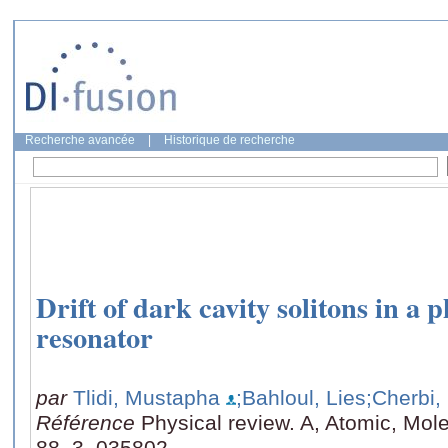
Recherche avancée
|
Historique de recherche
Drift of dark cavity solitons in a p
resonator
par
Tlidi, Mustapha
;Bahloul, Lies
;Cherbi, 
Référence
Physical review. A, Atomic, Mole
88, 3, 035802