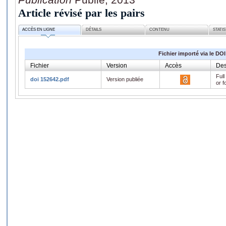
Article révisé par les pairs
ACCÈS EN LIGNE
DÉTAILS
CONTENU
STATI
Fichier importé via le DOI
Fichier
Version
Accès
Des
Full
doi 152642.pdf
Version publiée
or f