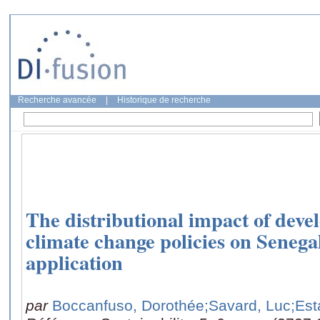
Recherche avancée
|
Historique de recherche
The distributional impact of deve
climate change policies on Sene
application
par
Boccanfuso, Dorothée
;Savard, Luc
;Est