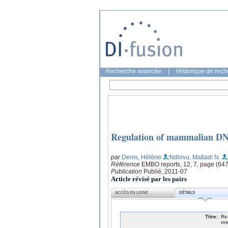
Recherche avancée
|
Historique de rec
Regulation of mammalian DNA
par
Denis, Hélène
;Ndlovu, Matladi N.
Référence
EMBO reports, 12, 7, page (64
Publication
Publié, 2011-07
Article révisé par les pairs
ACCÈS EN LIGNE
DÉTAILS
Titre:
Re
me