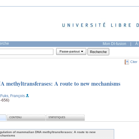
herche
Mon DI-fusion
|
À 
Passe-partout
Citer
 methyltransferases: A route to new mechanisms
;Fuks, François
7-656)
CONTENU
STATISTIQUES
gulation of mammalian DNA methyltransferases: A route to new
chanisms