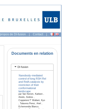
propos de DI-fusion
|
Contact
|
Documents en relation
DI-fusion
Nanobody-mediated
control of long RSH Rel
and RelA catalysis by
restriction of their
conformational
landscape
par Van Nerom, Katleen ,
Ainelo, Andres ,
Coppieters'T Wallant, Kyo
, Talavera Perez, Ariel ,
Echemendia Blanco,