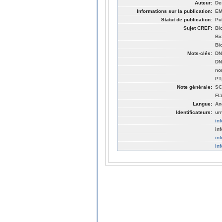
Auteur:
De
Informations sur la publication:
EM
Statut de publication:
Pu
Sujet CREF:
Bi
Bi
Bi
Mots-clés:
DN
DN
no
PT
Note générale:
SC
FL
Langue:
An
Identificateurs:
ur
in
in
in
in