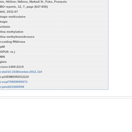
nis, Hélène; Ndlovu, Matladi N.; Fuks, François
BO reports, 12, 7, page (647-656)
blié, 2011-07
ologie moléculaire
ologie
ochimie
Ana methylation
Ana methyltransferases
n-coding RNArnas
ptM
OPUS: re.j
WIN
glais
n:issn:1469-221X
fo:doi/10.1038/embor.2011.110
fo:pii/EMBOR2011110
fo:scp/79959990071
fo:pmid/21660058