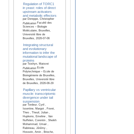
Regulation of TORC1
in yeast: roles of direct
upstream activators
and metabolic effectors
par Dereppe, Christopher
Faculté des
Publication
Sciences – Biologie
Moléculaire, Bruxelles,
Université libre de
Bruxelles, 2026-07-06
Integrating structural
and evolutionary
information to infer the
mutational landscape of
proteins
par Tsishyn, Matsvei
Ecole
Publication
Polytechnique – Ecole de
Bioingénierie de Bruxelles,
Bruxelles, Université libre
de Bruxelles, 2026-06-29
Papillary vs ventricular
muscle: transcriptomic
divergence under tail
suspension
par Tordeur, Cyril ,
Issertine, Margot , Fovet,
Theo , Theuil, Julian ,
Hupkens, Emeline , Van
Nuffelen, Corentin , Sheikh
Mohammad, Umair ,
Rabineau, Jérémy ,
Hossein, Amin , Brioche,