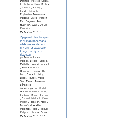
Dannele , Peeters, Sarah ,
El Khalfaoui Oulali, Brahim
, Tamman, Hedvig ,
Kurata, Tatsuaki ,
Roghanian, Mohammad ,
Martens, Chloé , Pardon,
Els , Steyaert, Jan ,
Hauryliuk, Vasili , Garcia-
Pino, Abel
2026-05
Publication
Epigenetic landscapes
in human pancreatic
islets reveal distinct
drivers for adaptation
to age and type 2
diabetes
par Maurin, Lucas ,
Marselli, Lorella , Boissel,
Mathilde , Pascat, Vincent
, Suleiman, Mara ,
Henriques, Emma , De
Luca, Carmela , Ning,
Lijiao , Fourcot, Marie ,
Tesi, Marta , Toussaint,
Bénédicte ,
Amanzougarene, Souhila ,
Derhourhi, Mehdi , Oger,
Frédérik , Burdet, Frederic
, Canouil, Mickaël , Cnop,
Miriam , Ibberson, Mark ,
Bonnefond, Amélie ,
Marchetti, Piero , Froguel,
Philippe , Khamis, Amna
2026-06-03
Publication