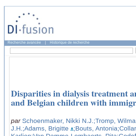
Recherche avancée
|
Historique de recherche
Disparities in dialysis treatment
and Belgian children with immigr
par
Schoenmaker, Nikki N.J.
;Tromp, Wilma
J.H.
;Adams, Brigitte
;Bouts, Antonia
;Colla
Karlien
;Van Damme-Lombaerts, Rita
;Godef