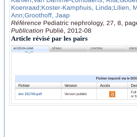
Koenraad
;Koster-Kamphuis, Linda
;Lilien,
Ann
;Groothoff, Jaap
Référence
Pediatric nephrology, 27, 8, pa
Publication
Publié, 2012-08
Article révisé par les pairs
ACCÈS EN LIGNE
DÉTAILS
CONTENU
STATI
Fichier importé via le DOI
Fichier
Version
Accès
Des
Full
doi 151743.pdf
Version publiée
or f