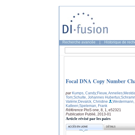
Recherche avancée
|
Historique de rec
Focal DNA Copy Number Cha
par
Kumps, Candy
;Fieuw, Annelies
;Mestda
Tom
;Schulte, Johannes Hubertus
;Schramm
Valérie
;Devalck, Christine
;Westermann,
Katleen
;Speleman, Frank
Référence
PloS one, 8, 1, e52321
Publication
Publié, 2013-01
Article révisé par les pairs
ACCÈS EN LIGNE
DÉTAILS