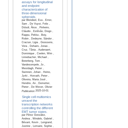
assays for longitudinal
and endpoint
characterization of
three-dimensional
spheroids.
par Blondeel, Eva , Ernst,
Sam , De Vuyst, Felix ,
Diósdi, Ákos , Pinheiro,
Cláudio , Estêvão, Diogo ,
Rappu, Pekka , Boiy,
Robin , Dedeyne, Sándor ,
Craciun, Ligia , Goossens,
Vera , Dehairs, Jonas ,
Cruz, Tânia , Audenaert,
Dominique , Ceelen, Wim ,
Linnebacher, Michael ,
Boterberg, Tom ,
Vandesompele, Jo ,
Mestdagh, Pieter ,
Swinnen, Johan , Heino,
Jyrki , Horvath, Peter ,
Oliveira, Maria José ,
Hendrix, An , Demetter,
Pieter , De Wever, Olivier
2025-10-01
Publication
Single cell multiomics
unravel the
transcription networks
controlling the different
EMT tumor states.
par Pérez González,
Andrea , Windels, Gabriel ,
Bévant, Kevin , Lengrand,
Justine , Lemaire, Sophie ,