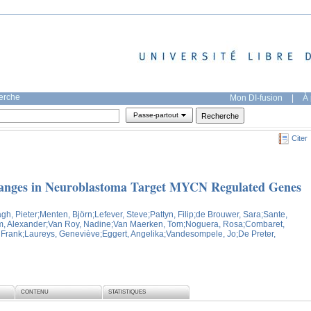
herche
Mon DI-fusion
|
À 
Passe-partout
Citer
nges in Neuroblastoma Target MYCN Regulated Genes
gh, Pieter
;Menten, Björn
;Lefever, Steve
;Pattyn, Filip
;de Brouwer, Sara
;Sante,
, Alexander
;Van Roy, Nadine
;Van Maerken, Tom
;Noguera, Rosa
;Combaret,
 Frank
;Laureys, Geneviève
;Eggert, Angelika
;Vandesompele, Jo
;De Preter,
CONTENU
STATISTIQUES