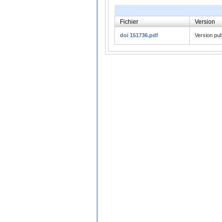
Fichier
Version
doi 151736.pdf
Version pub