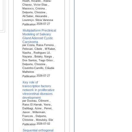
Hsieh, Ricardo , Arana-
Chavez, Victor Elias ,
Massoco, Cristina ,
Delporte, Christine ,
Ab’Saber, Alexandre ,
Lourenço, Silvia Vanessa
2026-07-27
Publication
Multiplatform Preclinical
Modeling of Salivary
Gland Adenoid Cystic
Carcinoma
par Costa, Raisa Ferreira ,
Pelissari, Cibele , M'Rabet,
Nasiha , Rodrigues Lé,
Nayana , Bolaky, Nargis ,
Dos Santos, Tiago Góss ,
Delporte, Christine ,
Coutinho-Camillo, Cláudia
Malheiros
2026-07-27
Publication
Key role of
transcription factors
network in proliferative
vitreoretinal diseases
development
par Duveau, Clément ,
Raiss El Harrak, Yosra ,
Datlibagi, Azine , Perret,
Jason , Willermain,
Francois , Delporte,
Christine , Motulsky, Elie
2026-07-02
Publication
Sequential orthogonal