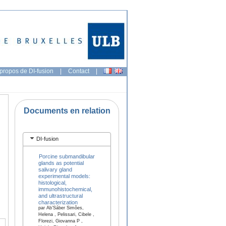
propos de DI-fusion
|
Contact
|
Documents en relation
DI-fusion
Porcine submandibular
glands as potential
salivary gland
experimental models:
histological,
immunohistochemical,
and ultrastructural
characterization
par Ab’Sáber Simões,
Helena , Pelissari, Cibele ,
Florezi, Giovanna P ,