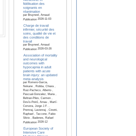
fidélisation des
soignants en
réanimation
par Bruyneel, Arnaud
2026-11-03
Publication
Charge de travail
infirmier, sécurité des
soins, qualité de vie et
des conditions de
travail
par Bruyneel, Arnaud
2026-03-26
Publication
Association of mortality
and neurological
outcomes with
hypocapnia in adult
patients with acute
brain injury: an updated
meta-analysis
par Romero-Garcia,
Nekane , Robba, Chiara ,
Ruiz-Pacheco, Alberto ,
Pascual-Gonzalez, Maria ,
Beltran-Piles, Carmen ,
Devís-Peiró, Arnau , Martí-
Cervera, Jorge J.F. ,
Premraj, Lavienraj , Cinotti,
Raphael , Taccone, Fabio
Silvio , Badenes, Rafael
2026-12
Publication
European Society of
Intensive Care