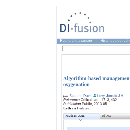
Recherche avancée
|
Historique de rec
Algorithm-based management 
oxygenation
par
Faraoni, David
;Levy, Jerrold J.H.
Référence
Critical care, 17, 3, 432
Publication
Publié, 2013-05
Lettre à l'éditeur
ACCÈS EN LIGNE
DÉTAILS