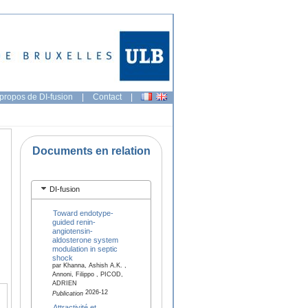
propos de DI-fusion
|
Contact
|
Documents en relation
DI-fusion
Toward endotype-
guided renin-
angiotensin-
aldosterone system
modulation in septic
shock
par Khanna, Ashish A.K. ,
Annoni, Filippo , PICOD,
ADRIEN
2026-12
Publication
Attractivité et