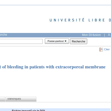
herche
Mon DI-fusion
|
À 
Passe-partout
Citer
of bleeding in patients with extracorporeal membrane
STATISTIQUES
Fichier importé via le DOI