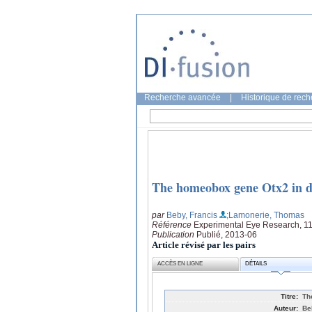
Recherche avancée
|
Historique de rec
The homeobox gene Otx2 in d
par
Beby, Francis
;Lamonerie, Thomas
Référence
Experimental Eye Research, 11
Publication
Publié, 2013-06
Article révisé par les pairs
ACCÈS EN LIGNE
DÉTAILS
Titre:
Th
Auteur:
Be