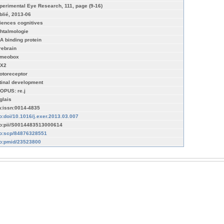
perimental Eye Research, 111, page (9-16)
blié, 2013-06
iences cognitives
htalmologie
A binding protein
rebrain
meobox
X2
otoreceptor
tinal development
OPUS: re.j
glais
n:issn:0014-4835
fo:doi/10.1016/j.exer.2013.03.007
fo:pii/S0014483513000614
fo:scp/84876328551
fo:pmid/23523800