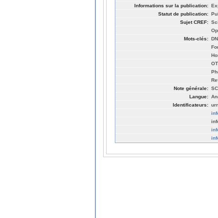
Informations sur la publication:
Ex
Statut de publication:
Pu
Sujet CREF:
Sc
Op
Mots-clés:
DN
Fo
Ho
OT
Ph
Re
Note générale:
SC
Langue:
An
Identificateurs:
ur
in
in
in
in