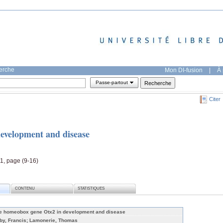
herche
Mon DI-fusion
|
À 
Passe-partout
Citer
evelopment and disease
1, page (9-16)
CONTENU
STATISTIQUES
e homeobox gene Otx2 in development and disease
by, Francis; Lamonerie, Thomas