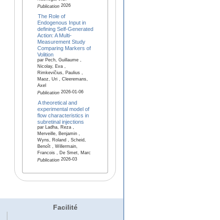
2026
Publication
The Role of
Endogenous Input in
defining Self-Generated
Action: A Multi-
Measurement Study
Comparing Markers of
Volition
par Pech, Guillaume ,
Nicolay, Eva ,
Rimkevičius, Paulius ,
Maoz, Uri , Cleeremans,
Axel
2026-01-06
Publication
A theoretical and
experimental model of
flow characteristics in
subretinal injections
par Ladha, Reza ,
Merveille, Benjamin ,
Wyns, Roland , Scheid,
Benoît , Willermain,
Francois , De Smet, Marc
2026-03
Publication
Facilité