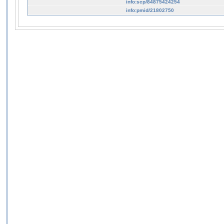
info:scp/84875424254
info:pmid/21802750