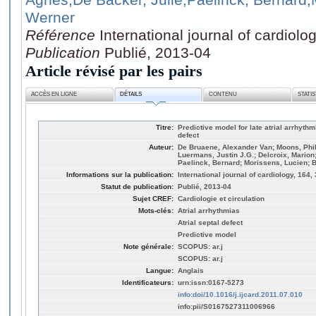
Werner
Référence
International journal of cardiolo
Publication
Publié, 2013-04
Article révisé par les pairs
ACCÈS EN LIGNE
DÉTAILS
CONTENU
STATI
Titre:
Predictive model for late atrial arrhythmi
defect
Auteur:
De Bruaene, Alexander Van; Moons, Phil
Luermans, Justin J.G.; Delcroix, Marion
Paelinck, Bernard; Morissens, Lucien; 
Informations sur la publication:
International journal of cardiology, 164,
Statut de publication:
Publié, 2013-04
Sujet CREF:
Cardiologie et circulation
Mots-clés:
Atrial arrhythmias
Atrial septal defect
Predictive model
Note générale:
SCOPUS: ar.j
SCOPUS: ar.j
Langue:
Anglais
Identificateurs:
urn:issn:0167-5273
info:doi/10.1016/j.ijcard.2011.07.010
info:pii/S0167527311006966