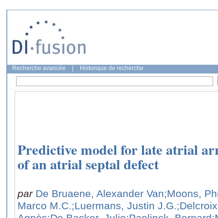
Recherche avancée
|
Historique de recherche
Predictive model for late atrial a
of an atrial septal defect
par
De Bruaene, Alexander Van
;Moons, Phi
Marco M.C.
;Luermans, Justin J.G.
;Delcroi
Agnès
;De Backer, Julie
;Paelinck, Bernard
;