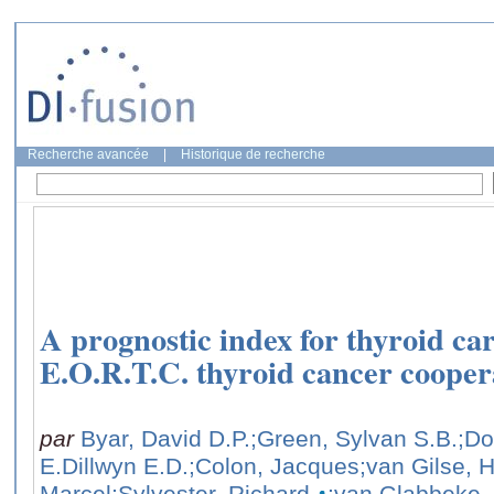
Recherche avancée
|
Historique de recherche
A prognostic index for thyroid ca
E.O.R.T.C. thyroid cancer cooper
par
Byar, David D.P.
;Green, Sylvan S.B.
;Do
E.Dillwyn E.D.
;Colon, Jacques
;van Gilse, H
Marcel
;Sylvester, Richard
;van Glabbeke,