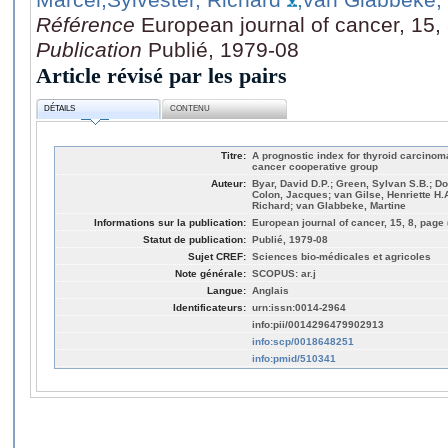
Référence
European journal of cancer, 15,
Publication
Publié, 1979-08
Article révisé par les pairs
DÉTAILS
CONTENU
Titre:
A prognostic index for thyroid carcinoma
cancer cooperative group
Auteur:
Byar, David D.P.; Green, Sylvan S.B.; Dor
Colon, Jacques; van Gilse, Henriette H.A
Richard; van Glabbeke, Martine
Informations sur la publication:
European journal of cancer, 15, 8, page
Statut de publication:
Publié, 1979-08
Sujet CREF:
Sciences bio-médicales et agricoles
Note générale:
SCOPUS: ar.j
Langue:
Anglais
Identificateurs:
urn:issn:0014-2964
info:pii/0014296479902913
info:scp/0018648251
info:pmid/510341