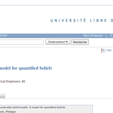
herche
Mon DI-fusion
|
À 
Passe-partout
Citer
odel for quantified beliefs
trical Engineers, 86
ansferable belief model. A model for quantified beliefs
ets, Philippe