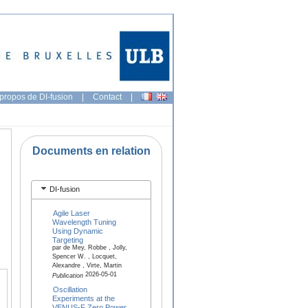
propos de DI-fusion
|
Contact
|
Documents en relation
DI-fusion
Agile Laser
Wavelength Tuning
Using Dynamic
Targeting
par de Mey, Robbe , Jolly,
Spencer W. , Locquet,
Alexandre , Virte, Martin
2026-05-01
Publication
Oscillation
Experiments at the
VENUS-F Zero Power