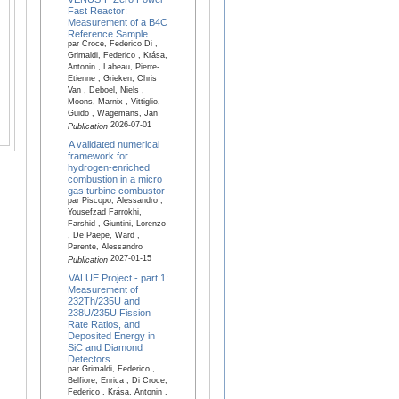
Fast Reactor:
Measurement of a B4C
Reference Sample
par Croce, Federico Di ,
Grimaldi, Federico , Krása,
Antonin , Labeau, Pierre-
Etienne , Grieken, Chris
Van , Deboel, Niels ,
Moons, Marnix , Vittiglio,
Guido , Wagemans, Jan
2026-07-01
Publication
A validated numerical
framework for
hydrogen-enriched
combustion in a micro
gas turbine combustor
par Piscopo, Alessandro ,
Yousefzad Farrokhi,
Farshid , Giuntini, Lorenzo
, De Paepe, Ward ,
Parente, Alessandro
2027-01-15
Publication
VALUE Project - part 1:
Measurement of
232Th/235U and
238U/235U Fission
Rate Ratios, and
Deposited Energy in
SiC and Diamond
Detectors
par Grimaldi, Federico ,
Belfiore, Enrica , Di Croce,
Federico , Krása, Antonin ,