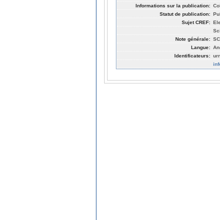
Informations sur la publication:
Co
Statut de publication:
Pu
Sujet CREF:
El
Sc
Note générale:
SC
Langue:
An
Identificateurs:
ur
in