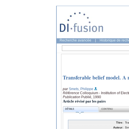
Recherche avancée
|
Historique de rec
Transferable belief model. A m
par
Smets, Philippe
Référence
Colloquium - Institution of Elec
Publication
Publié, 1990
Article révisé par les pairs
DÉTAILS
CONTENU
Titre:
Tr
Auteur:
Sm