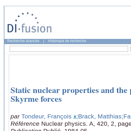
Recherche avancée
|
Historique de recherche
Static nuclear properties and the
Skyrme forces
par
Tondeur, François
;Brack, Matthias
;Fa
Référence
Nuclear physics. A, 420, 2, pag
Publication
Publié, 1984-05