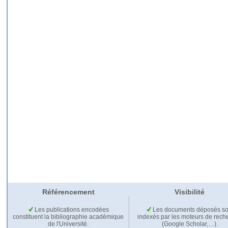
Référencement
Visibilité
Les publications encodées
Les documents déposés so
constituent la bibliographie académique
indexés par les moteurs de rech
de l'Université.
(Google Scholar,…).