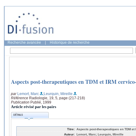
Recherche avancée
|
Historique de recherche
Aspects post-therapeutiques en TDM et IRM cervico-
par
Lemort, Marc
;Leurquin, Mireille
Référence
Radiologie, 19, 5, page (217-218)
Publication
Publié, 1999
Article révisé par les pairs
DÉTAILS
Titre:
Aspects post-therapeutiques en TDM et 
Auteur:
Lemort, Marc; Leurquin, Mireille