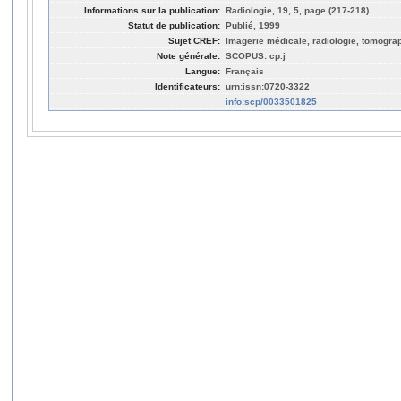
Informations sur la publication:
Radiologie, 19, 5, page (217-218)
Statut de publication:
Publié, 1999
Sujet CREF:
Imagerie médicale, radiologie, tomogra
Note générale:
SCOPUS: cp.j
Langue:
Français
Identificateurs:
urn:issn:0720-3322
info:scp/0033501825