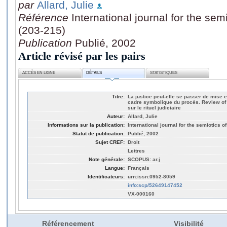
par
Allard, Julie
Référence
International journal for the sem
(203-215)
Publication
Publié, 2002
Article révisé par les pairs
ACCÈS EN LIGNE
DÉTAILS
STATISTIQUES
Titre:
La justice peut-elle se passer de mise 
cadre symbolique du procès. Review of 
sur le rituel judiciaire
Auteur:
Allard, Julie
Informations sur la publication:
International journal for the semiotics o
Statut de publication:
Publié, 2002
Sujet CREF:
Droit
Lettres
Note générale:
SCOPUS: ar.j
Langue:
Français
Identificateurs:
urn:issn:0952-8059
info:scp/52649147452
VX-000160
Référencement
Visibilité