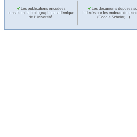
Les publications encodées
Les documents déposés so
constituent la bibliographie académique
indexés par les moteurs de rech
de l'Université.
(Google Scholar,…).