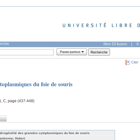
herche
Mon DI-fusion
|
À 
Passe-partout
Citer
toplasmiques du foie de souris
 1, C, page (437-448)
térogénéité des granules cytoplasmiques du foie de souris
antrenne, Hubert