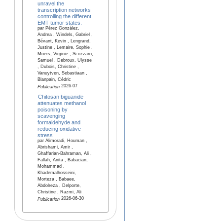
unravel the
transcription networks
controlling the different
EMT tumor states.
par Pérez González,
Andrea , Windels, Gabriel ,
Bévant, Kevin , Lengrand,
Justine , Lemaire, Sophie ,
Moers, Virginie , Scozzaro,
Samuel , Debroux, Ulysse
, Dubois, Christine ,
Vanuytven, Sebastiaan ,
Blanpain, Cédric
2026-07
Publication
Chitosan biguanide
attenuates methanol
poisoning by
scavenging
formaldehyde and
reducing oxidative
stress
par Alimoradi, Houman ,
Abrishami, Amir ,
Ghaffarian-Bahraman, Ali ,
Fallah, Anita , Babacian,
Mohammad ,
Khademalhosseini,
Morteza , Babaee,
Abdolreza , Delporte,
Christine , Razmi, Ali
2026-06-30
Publication