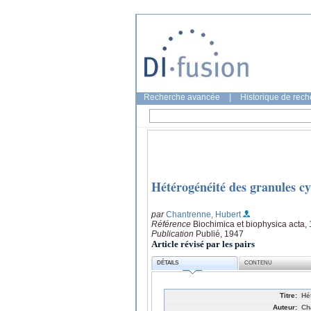
Recherche avancée
|
Historique de rec
Hétérogénéité des granules cy
par
Chantrenne, Hubert
Référence
Biochimica et biophysica acta,
Publication
Publié, 1947
Article révisé par les pairs
DÉTAILS
CONTENU
Titre:
Hé
Auteur:
Ch