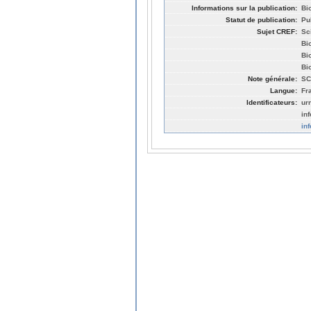
Informations sur la publication:
Bi
Statut de publication:
Pu
Sujet CREF:
Sc
Bi
Bi
Bi
Note générale:
SC
Langue:
Fr
Identificateurs:
ur
in
in