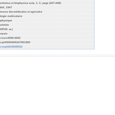
ochimica et biophysica acta, 1, C, page (437-448)
blié, 1947
iences bio-médicales et agricoles
ologie moléculaire
ophysique
ochimie
OPUS: ar.j
ançais
n:issn:0006-3002
fo:pii/0006300247901583
fo:scp/4243846022