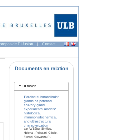
propos de DI-fusion
|
Contact
|
Documents en relation
DI-fusion
Porcine submandibular
glands as potential
salivary gland
experimental models:
histological,
immunohistochemical,
and ultrastructural
characterization
par Ab’Sáber Simões,
Helena , Pelissari, Cibele ,
Florezi, Giovanna P ,