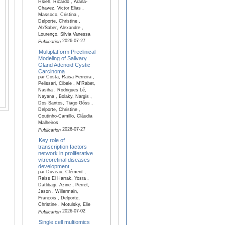
Hsieh, Ricardo , Arana-
Chavez, Victor Elias ,
Massoco, Cristina ,
Delporte, Christine ,
Ab’Saber, Alexandre ,
Lourenço, Silvia Vanessa
2026-07-27
Publication
Multiplatform Preclinical
Modeling of Salivary
Gland Adenoid Cystic
Carcinoma
par Costa, Raisa Ferreira ,
Pelissari, Cibele , M'Rabet,
Nasiha , Rodrigues Lé,
Nayana , Bolaky, Nargis ,
Dos Santos, Tiago Góss ,
Delporte, Christine ,
Coutinho-Camillo, Cláudia
Malheiros
2026-07-27
Publication
Key role of
transcription factors
network in proliferative
vitreoretinal diseases
development
par Duveau, Clément ,
Raiss El Harrak, Yosra ,
Datlibagi, Azine , Perret,
Jason , Willermain,
Francois , Delporte,
Christine , Motulsky, Elie
2026-07-02
Publication
Single cell multiomics