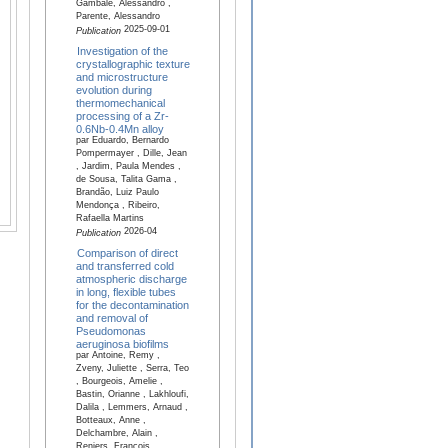
Gambale, Alessandro ,
Parente, Alessandro
2025-09-01
Publication
Investigation of the
crystallographic texture
and microstructure
evolution during
thermomechanical
processing of a Zr-
0.6Nb-0.4Mn alloy
par Eduardo, Bernardo
Pompermayer , Dille, Jean
, Jardim, Paula Mendes ,
de Sousa, Talita Gama ,
Brandão, Luiz Paulo
Mendonça , Ribeiro,
Rafaella Martins
2026-04
Publication
Comparison of direct
and transferred cold
atmospheric discharge
in long, flexible tubes
for the decontamination
and removal of
Pseudomonas
aeruginosa biofilms
par Antoine, Remy ,
Zveny, Juliette , Serra, Teo
, Bourgeois, Amelie ,
Bastin, Orianne , Lakhloufi,
Dalila , Lemmers, Arnaud ,
Botteaux, Anne ,
Delchambre, Alain ,
Reniers, François ,