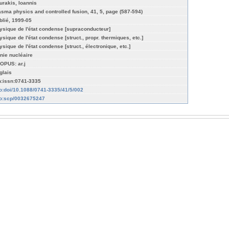
urakis, Ioannis
asma physics and controlled fusion, 41, 5, page (587-594)
blié, 1999-05
ysique de l'état condense [supraconducteur]
ysique de l'état condense [struct., propr. thermiques, etc.]
ysique de l'état condense [struct., électronique, etc.]
nie nucléaire
OPUS: ar.j
glais
n:issn:0741-3335
fo:doi/10.1088/0741-3335/41/5/002
fo:scp/0032675247