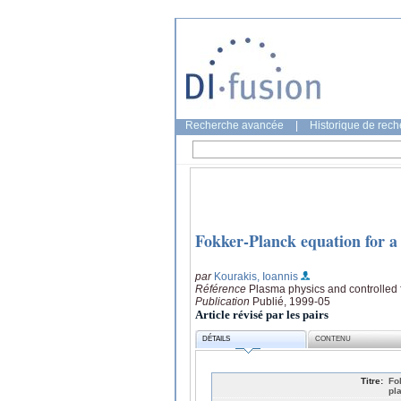
Recherche avancée
|
Historique de rec
Fokker-Planck equation for a 
par
Kourakis, Ioannis
Référence
Plasma physics and controlled 
Publication
Publié, 1999-05
Article révisé par les pairs
DÉTAILS
CONTENU
Titre:
Fo
pl