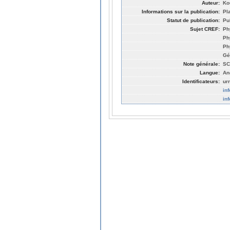
Auteur:
Ko
Informations sur la publication:
Pl
Statut de publication:
Pu
Sujet CREF:
Ph
Ph
Ph
Gé
Note générale:
SC
Langue:
An
Identificateurs:
ur
in
in