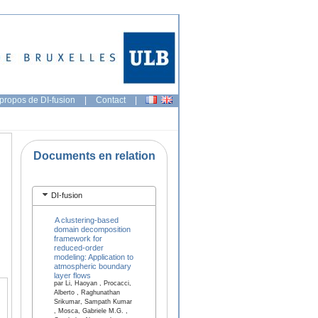
propos de DI-fusion
|
Contact
|
Documents en relation
DI-fusion
A clustering-based
domain decomposition
framework for
reduced-order
modeling: Application to
atmospheric boundary
layer flows
par Li, Haoyan , Procacci,
Alberto , Raghunathan
Srikumar, Sampath Kumar
, Mosca, Gabriele M.G. ,