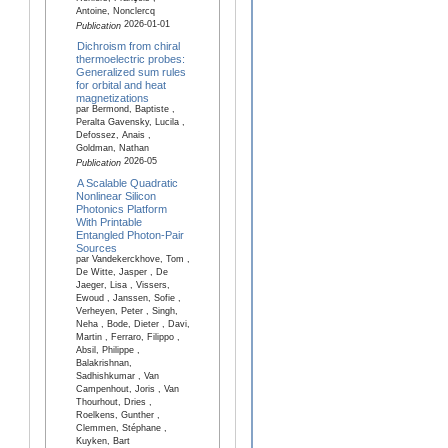
Antoine, Nonclercq
2026-01-01
Publication
Dichroism from chiral
thermoelectric probes:
Generalized sum rules
for orbital and heat
magnetizations
par Bermond, Baptiste ,
Peralta Gavensky, Lucila ,
Defossez, Anais ,
Goldman, Nathan
2026-05
Publication
A Scalable Quadratic
Nonlinear Silicon
Photonics Platform
With Printable
Entangled Photon-Pair
Sources
par Vandekerckhove, Tom ,
De Witte, Jasper , De
Jaeger, Lisa , Vissers,
Ewoud , Janssen, Sofie ,
Verheyen, Peter , Singh,
Neha , Bode, Dieter , Davi,
Martin , Ferraro, Filippo ,
Absil, Philippe ,
Balakrishnan,
Sadhishkumar , Van
Campenhout, Joris , Van
Thourhout, Dries ,
Roelkens, Gunther ,
Clemmen, Stéphane ,
Kuyken, Bart