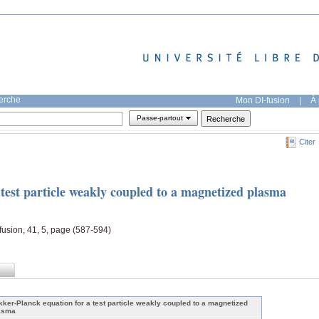
herche
Mon DI-fusion
|
À 
Passe-partout
Citer
test particle weakly coupled to a magnetized plasma
fusion, 41, 5, page (587-594)
kker-Planck equation for a test particle weakly coupled to a magnetized
asma