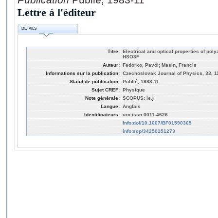
Lettre à l'éditeur
DÉTAILS
Titre:
Electrical and optical properties of pol
HSO3F
Auteur:
Fedorko, Pavol; Masin, Francis
Informations sur la publication:
Czechoslovak Journal of Physics, 33, 1
Statut de publication:
Publié, 1983-11
Sujet CREF:
Physique
Note générale:
SCOPUS: le.j
Langue:
Anglais
Identificateurs:
urn:issn:0011-4626
info:doi/10.1007/BF01590365
info:scp/34250151273