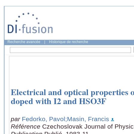
Recherche avancée
|
Historique de recherche
Electrical and optical properties 
doped with I2 and HSO3F
par
Fedorko, Pavol
;Masin, Francis
Référence
Czechoslovak Journal of Physic
Publication
Publié, 1983-11