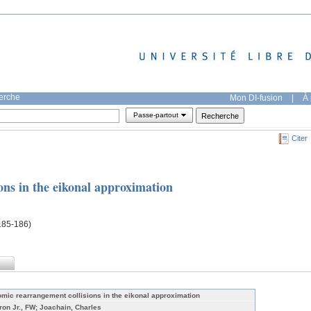
herche
Mon DI-fusion
|
À 
Passe-partout
Citer
ons in the eikonal approximation
(185-186)
omic rearrangement collisions in the eikonal approximation
ron Jr., FW; Joachain, Charles