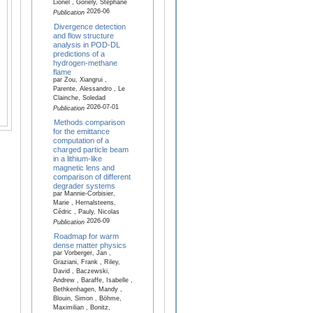
Lionel , Goriely, Stéphane
2026-06
Publication
Divergence detection
and flow structure
analysis in POD-DL
predictions of a
hydrogen-methane
flame
par Zou, Xiangrui ,
Parente, Alessandro , Le
Clainche, Soledad
2026-07-01
Publication
Methods comparison
for the emittance
computation of a
charged particle beam
in a lithium-like
magnetic lens and
comparison of different
degrader systems
par Mannie-Corbisier,
Marie , Hernalsteens,
Cédric , Pauly, Nicolas
2026-09
Publication
Roadmap for warm
dense matter physics
par Vorberger, Jan ,
Graziani, Frank , Riley,
David , Baczewski,
Andrew , Baraffe, Isabelle ,
Bethkenhagen, Mandy ,
Blouin, Simon , Böhme,
Maximilian , Bonitz,