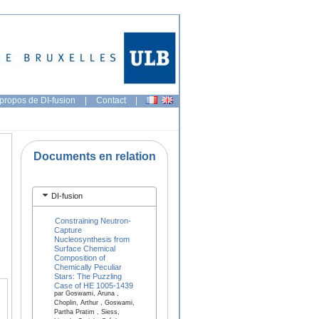
propos de DI-fusion
|
Contact
|
Documents en relation
DI-fusion
Constraining Neutron-
Capture
Nucleosynthesis from
Surface Chemical
Composition of
Chemically Peculiar
Stars: The Puzzling
Case of HE 1005-1439
par Goswami, Aruna ,
Choplin, Arthur , Goswami,
Partha Pratim , Siess,