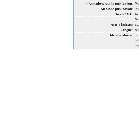
Informations sur la publication:
Ph
Statut de publication:
Pu
Sujet CREF:
As
Ph
Note générale:
SC
Langue:
An
Identificateurs:
ur
in
in