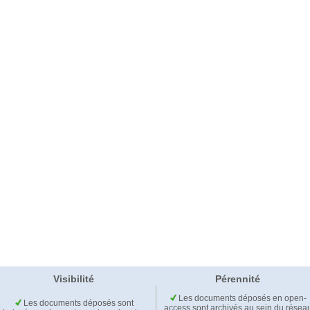
Visibilité
Pérennité
Les documents déposés en open-
Les documents déposés sont
access sont archivés au sein du résea