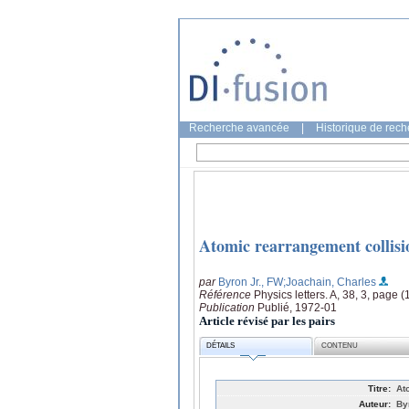
Recherche avancée
|
Historique de rec
Atomic rearrangement collisi
par
Byron Jr., FW
;Joachain, Charles
Référence
Physics letters. A, 38, 3, page 
Publication
Publié, 1972-01
Article révisé par les pairs
DÉTAILS
CONTENU
Titre:
At
Auteur:
By