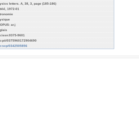
ysics letters. A, 38, 3, page (185-186)
blié, 1972-01
tronomie
ysique
OPUS: ar.j
glais
n:issn:0375-9601
fo:pii/0375960172904690
fo:scp/0342505856