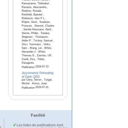
Pribram-Jones, Aurora ,
Ramazanov, Tlekkabul ,
Ravasio, Alessandra ,
Redmer, Ronald ,
Rethfeld, Baerbel ,
Robinson, Alex P L ,
Röpke, Gerd , Soubiran,
François , Starrett, Charles
, Steinle-Neumann, Gerd ,
Sterne, Phillip , Tanaka,
Shigenori , Thompson,
Aidan P , Trickey, Samuel ,
Vinci, Tommaso , Vinko,
Sam , Wang, Lei , White,
Alexander J , White,
Thomas G , Zastrau, Ulf ,
Zurek, Eva , Tolias,
Panagiotis
2026-07-15
Publication
Asymmetric Reheating
of Dark QED
par Clery, Simon , Tytgat,
Michel , Kimus, Jean
2026-07-31
Publication
Facilité
Les listes de publications sont
u