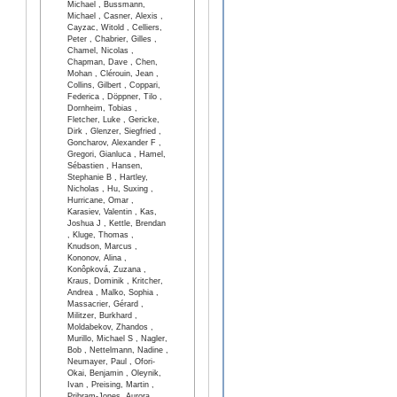
Michael , Bussmann,
Michael , Casner, Alexis ,
Cayzac, Witold , Celliers,
Peter , Chabrier, Gilles ,
Chamel, Nicolas ,
Chapman, Dave , Chen,
Mohan , Clérouin, Jean ,
Collins, Gilbert , Coppari,
Federica , Döppner, Tilo ,
Dornheim, Tobias ,
Fletcher, Luke , Gericke,
Dirk , Glenzer, Siegfried ,
Goncharov, Alexander F ,
Gregori, Gianluca , Hamel,
Sébastien , Hansen,
Stephanie B , Hartley,
Nicholas , Hu, Suxing ,
Hurricane, Omar ,
Karasiev, Valentin , Kas,
Joshua J , Kettle, Brendan
, Kluge, Thomas ,
Knudson, Marcus ,
Kononov, Alina ,
Konôpková, Zuzana ,
Kraus, Dominik , Kritcher,
Andrea , Malko, Sophia ,
Massacrier, Gérard ,
Militzer, Burkhard ,
Moldabekov, Zhandos ,
Murillo, Michael S , Nagler,
Bob , Nettelmann, Nadine ,
Neumayer, Paul , Ofori-
Okai, Benjamin , Oleynik,
Ivan , Preising, Martin ,