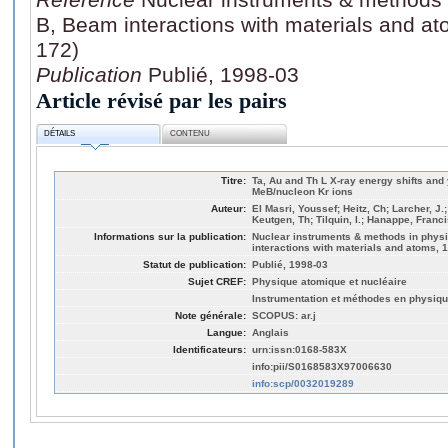
B, Beam interactions with materials and a
172)
Publication
Publié, 1998-03
Article révisé par les pairs
DÉTAILS
CONTENU
Titre:
Ta, Au and Th L X-ray energy shifts and 
MeB/nucleon Kr ions
Auteur:
El Masri, Youssef; Heitz, Ch; Larcher, J.
Keutgen, Th; Tilquin, I.; Hanappe, Franc
Informations sur la publication:
Nuclear instruments & methods in phys
interactions with materials and atoms, 
Statut de publication:
Publié, 1998-03
Sujet CREF:
Physique atomique et nucléaire
Instrumentation et méthodes en physiq
Note générale:
SCOPUS: ar.j
Langue:
Anglais
Identificateurs:
urn:issn:0168-583X
info:pii/S0168583X97006630
info:scp/0032019289