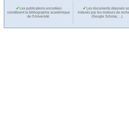
Les publications encodées
Les documents déposés so
constituent la bibliographie académique
indexés par les moteurs de rech
de l'Université.
(Google Scholar,…).