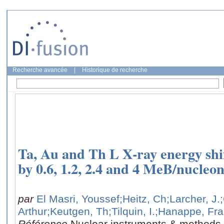
Recherche avancée
|
Historique de recherche
Ta, Au and Th L X-ray energy shif
by 0.6, 1.2, 2.4 and 4 MeB/nucleo
par
El Masri, Youssef
;Heitz, Ch
;Larcher, J.
Arthur
;Keutgen, Th
;Tilquin, I.
;Hanappe, Fra
Référence
Nuclear instruments & methods 