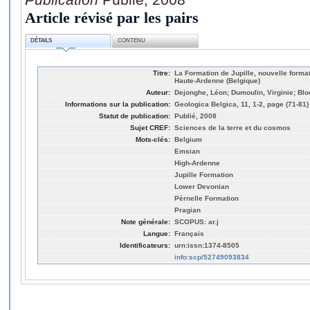
Article révisé par les pairs
DÉTAILS
CONTENU
Titre:
La Formation de Jupille, nouvelle format
Haute-Ardenne (Belgique)
Auteur:
Dejonghe, Léon; Dumoulin, Virginie; Bl
Informations sur la publication:
Geologica Belgica, 11, 1-2, page (71-81)
Statut de publication:
Publié, 2008
Sujet CREF:
Sciences de la terre et du cosmos
Mots-clés:
Belgium
Emsian
High-Ardenne
Jupille Formation
Lower Devonian
Pèrnelle Formation
Pragian
Note générale:
SCOPUS: ar.j
Langue:
Français
Identificateurs:
urn:issn:1374-8505
info:scp/52749093834