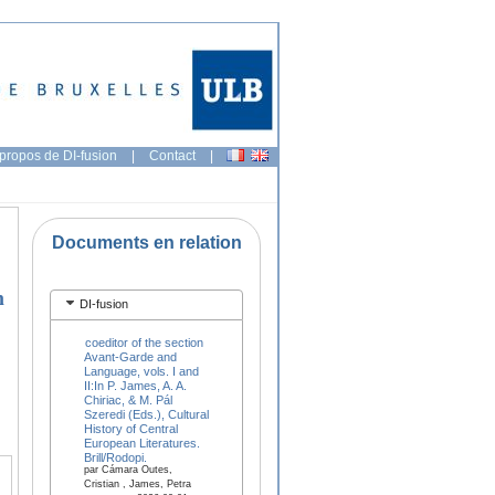
propos de DI-fusion
|
Contact
|
Documents en relation
n
DI-fusion
coeditor of the section
Avant-Garde and
Language, vols. I and
II:In P. James, A. A.
Chiriac, & M. Pál
Szeredi (Eds.), Cultural
History of Central
European Literatures.
Brill/Rodopi.
par Cámara Outes,
Cristian , James, Petra