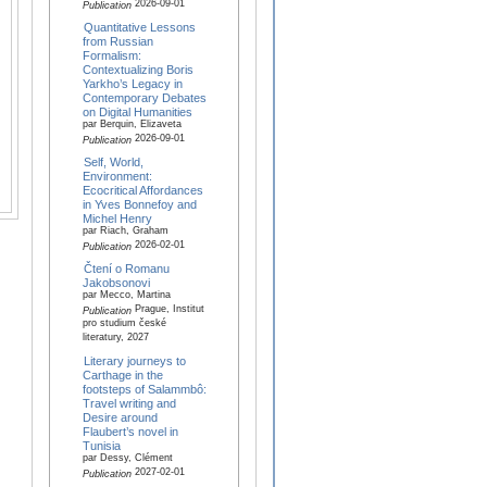
2026-09-01
Publication
Quantitative Lessons
from Russian
Formalism:
Contextualizing Boris
Yarkho’s Legacy in
Contemporary Debates
on Digital Humanities
par Berquin, Elizaveta
2026-09-01
Publication
Self, World,
Environment:
Ecocritical Affordances
in Yves Bonnefoy and
Michel Henry
par Riach, Graham
2026-02-01
Publication
Čtení o Romanu
Jakobsonovi
par Mecco, Martina
Prague, Institut
Publication
pro studium české
literatury, 2027
Literary journeys to
Carthage in the
footsteps of Salammbô:
Travel writing and
Desire around
Flaubert’s novel in
Tunisia
par Dessy, Clément
2027-02-01
Publication