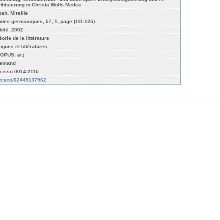
thisierung in Christa Wolfs Medea
bah, Mireille
udes germaniques, 57, 1, page (111-125)
blié, 2002
orie de la littérature
ngues et littératures
OPUS: ar.j
lemand
n:issn:0014-2115
fo:scp/62449137962