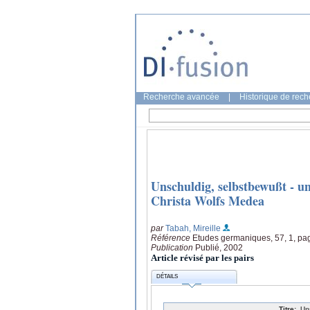
Recherche avancée
|
Historique de rec
Unschuldig, selbstbewußt - u
Christa Wolfs Medea
par
Tabah, Mireille
Référence
Etudes germaniques, 57, 1, pa
Publication
Publié, 2002
Article révisé par les pairs
DÉTAILS
Titre:
Un