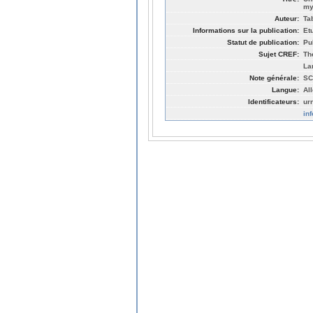
my
Auteur:
Ta
Informations sur la publication:
Et
Statut de publication:
Pu
Sujet CREF:
Thé
La
Note générale:
SC
Langue:
Al
Identificateurs:
ur
in