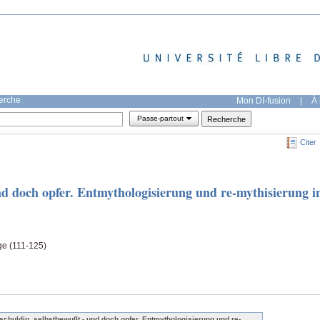
herche
Mon DI-fusion
|
À 
Passe-partout
Citer
nd doch opfer. Entmythologisierung und re-mythisierung i
ge (111-125)
schuldig, selbstbewußt - und doch opfer. Entmythologisierung und re-