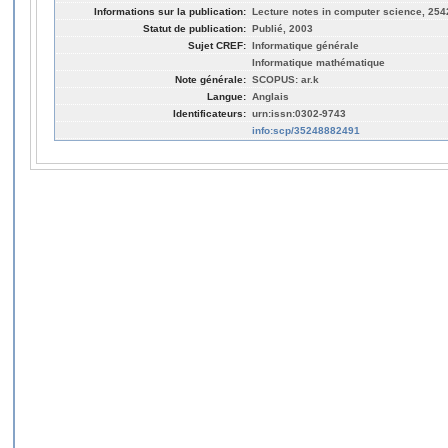
Informations sur la publication:
Lecture notes in computer science, 2542
Statut de publication:
Publié, 2003
Sujet CREF:
Informatique générale
Informatique mathématique
Note générale:
SCOPUS: ar.k
Langue:
Anglais
Identificateurs:
urn:issn:0302-9743
info:scp/35248882491