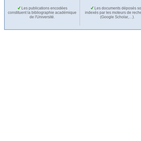
Les publications encodées
Les documents déposés so
constituent la bibliographie académique
indexés par les moteurs de rech
de l'Université.
(Google Scholar,…).