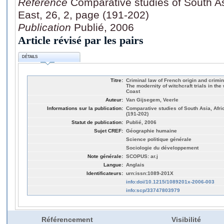
Référence
Comparative studies of South As
East, 26, 2, page (191-202)
Publication
Publié, 2006
Article révisé par les pairs
DÉTAILS
Titre:
Criminal law of French origin and crimina
The modernity of witchcraft trials in the
Coast
Auteur:
Van Gijsegem, Veerle
Informations sur la publication:
Comparative studies of South Asia, Afric
(191-202)
Statut de publication:
Publié, 2006
Sujet CREF:
Géographie humaine
Science politique générale
Sociologie du développement
Note générale:
SCOPUS: ar.j
Langue:
Anglais
Identificateurs:
urn:issn:1089-201X
info:doi/10.1215/1089201x-2006-003
info:scp/33747803979
Référencement
Visibilité