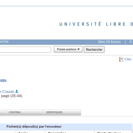
herche
Mon DI-fusion
|
À 
Passe-partout
Citer
ons
n-Claude
, page (35-44)
CONTENU
STATISTIQUES
Fichier(s) déposé(s) par l'encodeur