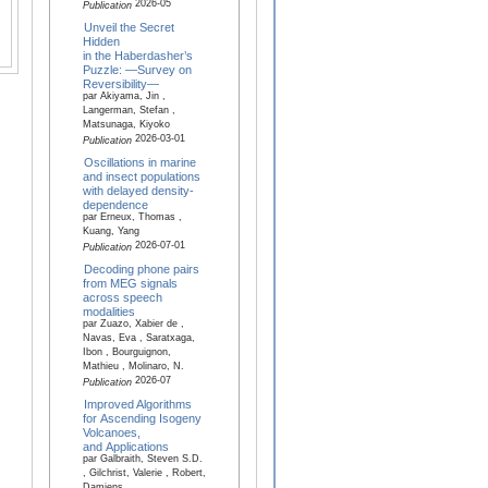
2026-05
Publication
Unveil the Secret
Hidden
in the Haberdasher’s
Puzzle: —Survey on
Reversibility—
par Akiyama, Jin ,
Langerman, Stefan ,
Matsunaga, Kiyoko
2026-03-01
Publication
Oscillations in marine
and insect populations
with delayed density-
dependence
par Erneux, Thomas ,
Kuang, Yang
2026-07-01
Publication
Decoding phone pairs
from MEG signals
across speech
modalities
par Zuazo, Xabier de ,
Navas, Eva , Saratxaga,
Ibon , Bourguignon,
Mathieu , Molinaro, N.
2026-07
Publication
Improved Algorithms
for Ascending Isogeny
Volcanoes,
and Applications
par Galbraith, Steven S.D.
, Gilchrist, Valerie , Robert,