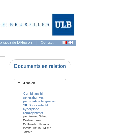
propos de DI-fusion
|
Contact
|
Documents en relation
DI-fusion
Combinatorial
generation via
permutation languages.
VII. Supersolvable
hyperplane
arrangements
par Brenner, Sofia ,
Cardinal, Jean ,
McConville, Thomas ,
Merino, Arturo , Mütze,
Torsten