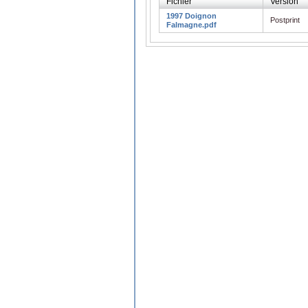
Fichier
Version
1997 Doignon
Postprint
Falmagne.pdf