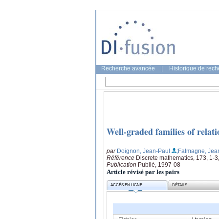
Recherche avancée
|
Historique de rec
Well-graded families of relati
par
Doignon, Jean-Paul
;Falmagne, Jea
Référence
Discrete mathematics, 173, 1-3
Publication
Publié, 1997-08
Article révisé par les pairs
ACCÈS EN LIGNE
DÉTAILS