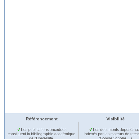
Référencement
Visibilité
Les publications encodées
Les documents déposés so
constituent la bibliographie académique
indexés par les moteurs de rech
de l'Université.
(Google Scholar,…).