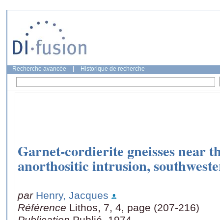
Recherche avancée
|
Historique de recherche
Garnet-cordierite gneisses near 
anorthositic intrusion, southwes
par
Henry, Jacques
Référence
Lithos, 7, 4, page (207-216)
Publication
Publié, 1974