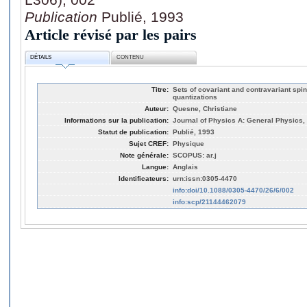
Publication
Publié, 1993
Article révisé par les pairs
DÉTAILS
CONTENU
Titre:
Sets of covariant and contravariant spin
quantizations
Auteur:
Quesne, Christiane
Informations sur la publication:
Journal of Physics A: General Physics, 
Statut de publication:
Publié, 1993
Sujet CREF:
Physique
Note générale:
SCOPUS: ar.j
Langue:
Anglais
Identificateurs:
urn:issn:0305-4470
info:doi/10.1088/0305-4470/26/6/002
info:scp/21144462079