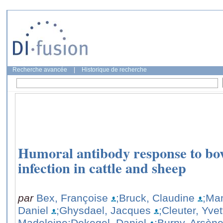
Recherche avancée
|
Historique de recherche
Humoral antibody response to bov
infection in cattle and sheep
par
Bex, Françoise
;Bruck, Claudine
;Ma
Daniel
;Ghysdael, Jacques
;Cleuter, Yvet
Madeleine
;Dekegel, Daniel
;Burny, Arsèn