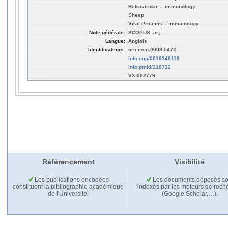
Retroviridae -- immunology
Sheep
Viral Proteins -- immunology
Note générale:
SCOPUS: ar.j
Langue:
Anglais
Identificateurs:
urn:issn:0008-5472
info:scp/0018348119
info:pmid/218722
VX-002779
Référencement
Visibilité
Les publications encodées
Les documents déposés so
constituent la bibliographie académique
indexés par les moteurs de rech
de l'Université.
(Google Scholar,…).