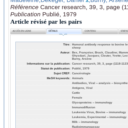
Référence
Cancer research, 39, 3, page (1
Publication
Publié, 1979
Article révisé par les pairs
ACCÈS EN LIGNE
DÉTAILS
CONTENU
STATI
Titre:
Humoral antibody response to bovine leu
sheep
Auteur:
Bex, Françoise; Bruck, Claudine; Mammer
Ghysdael, Jacques; Cleuter, Yvette; Lec
Burny, Arsène
Informations sur la publication:
Cancer research, 39, 3, page (1118-1123
Statut de publication:
Publié, 1979
Sujet CREF:
Cancérologie
MeSH keywords:
Animals
Antibodies, Viral -- analysis -- biosynthe
Antigens, Viral
Cattle
Female
Glycoproteins -- immunology
Immunodiffusion
Leukemia Virus, Bovine -- immunology
Leukemia, Experimental -- immunology
Milk -- immunology
Radioimmunoassay