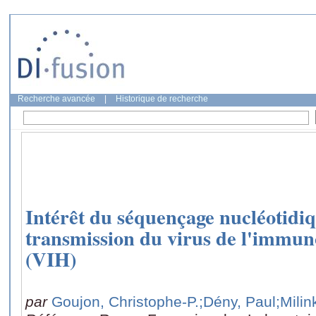
Recherche avancée
|
Historique de recherche
Intérêt du séquençage nucléotidiq
transmission du virus de l'immu
(VIH)
par
Goujon, Christophe-P.
;Dény, Paul
;Milin