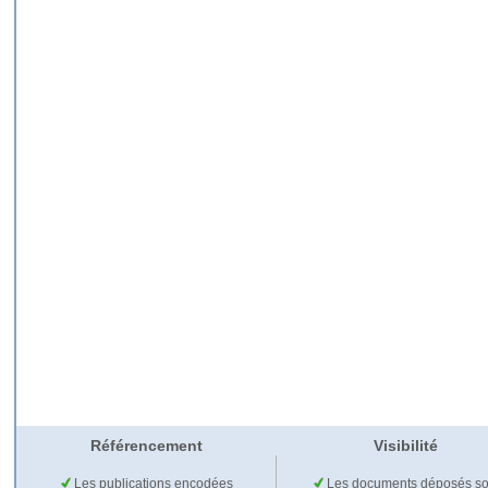
Référencement
Visibilité
Les publications encodées
Les documents déposés so