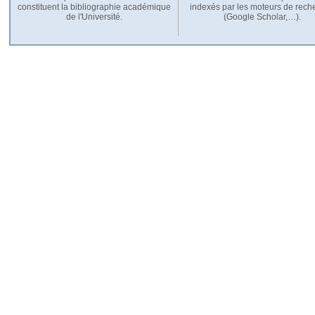
constituent la bibliographie académique
indexés par les moteurs de rech
de l'Université.
(Google Scholar,…).