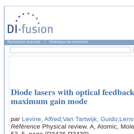
Recherche avancée
|
Historique de recherche
Diode lasers with optical feedback:
maximum gain mode
par
Levine, Alfred
;Van Tartwijk, Guido
;Lens
Référence
Physical review. A, Atomic, Mole
52, 5, page (R3436-R3439)