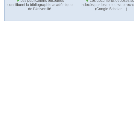
Les publications encodées
Les documents déposés so
constituent la bibliographie académique
indexés par les moteurs de rech
de l'Université.
(Google Scholar,…).