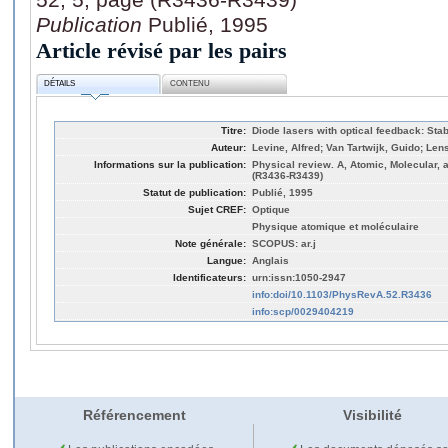
Publication
Publié, 1995
Article révisé par les pairs
DÉTAILS
CONTENU
Titre:
Diode lasers with optical feedback: Sta
Auteur:
Levine, Alfred; Van Tartwijk, Guido; Le
Informations sur la publication:
Physical review. A, Atomic, Molecular, 
(R3436-R3439)
Statut de publication:
Publié, 1995
Sujet CREF:
Optique
Physique atomique et moléculaire
Note générale:
SCOPUS: ar.j
Langue:
Anglais
Identificateurs:
urn:issn:1050-2947
info:doi/10.1103/PhysRevA.52.R3436
info:scp/0029404219
Référencement
Visibilité