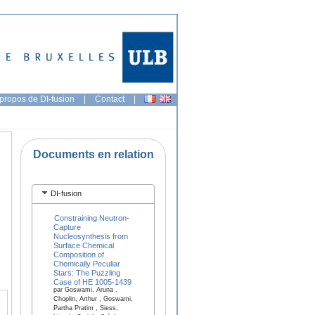
propos de DI-fusion
|
Contact
|
Documents en relation
DI-fusion
Constraining Neutron-
Capture
Nucleosynthesis from
Surface Chemical
Composition of
Chemically Peculiar
Stars: The Puzzling
Case of HE 1005-1439
par Goswami, Aruna ,
Choplin, Arthur , Goswami,
Partha Pratim , Siess,