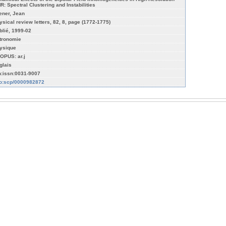
R: Spectral Clustering and Instabilities
ener, Jean
ysical review letters, 82, 8, page (1772-1775)
blié, 1999-02
tronomie
ysique
OPUS: ar.j
glais
n:issn:0031-9007
fo:scp/0000982872