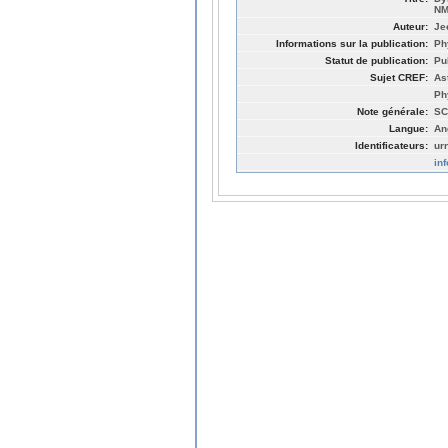
NM
Auteur:
Je
Informations sur la publication:
Ph
Statut de publication:
Pu
Sujet CREF:
As
Ph
Note générale:
SC
Langue:
An
Identificateurs:
ur
in