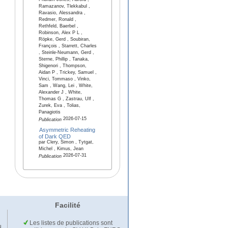
Pribram-Jones, Aurora ,
Ramazanov, Tlekkabul ,
Ravasio, Alessandra ,
Redmer, Ronald ,
Rethfeld, Baerbel ,
Robinson, Alex P L ,
Röpke, Gerd , Soubiran,
François , Starrett, Charles
, Steinle-Neumann, Gerd ,
Sterne, Phillip , Tanaka,
Shigenori , Thompson,
Aidan P , Trickey, Samuel ,
Vinci, Tommaso , Vinko,
Sam , Wang, Lei , White,
Alexander J , White,
Thomas G , Zastrau, Ulf ,
Zurek, Eva , Tolias,
Panagiotis
2026-07-15
Publication
Asymmetric Reheating
of Dark QED
par Clery, Simon , Tytgat,
Michel , Kimus, Jean
2026-07-31
Publication
Facilité
Les listes de publications sont
u