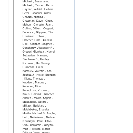
Michael , Bussmann,
Michael , Casner, Alexis ,
Cayzac, Witold , Celliers,
Peter , Chabrier, Gilles ,
Chamel, Nicolas ,
Chapman, Dave , Chen,
Mohan , Clérouin, Jean ,
Collins, Gilbert , Coppari,
Federica , Döppner, Tilo ,
Dornheim, Tobias ,
Fletcher, Luke , Gericke,
Dirk , Glenzer, Siegfried ,
Goncharov, Alexander F ,
Gregori, Gianluca , Hamel,
Sébastien , Hansen,
Stephanie B , Hartley,
Nicholas , Hu, Suxing ,
Hurricane, Omar ,
Karasiev, Valentin , Kas,
Joshua J , Kettle, Brendan
, Kluge, Thomas ,
Knudson, Marcus ,
Kononov, Alina ,
Konôpková, Zuzana ,
Kraus, Dominik , Kritcher,
Andrea , Malko, Sophia ,
Massacrier, Gérard ,
Militzer, Burkhard ,
Moldabekov, Zhandos ,
Murillo, Michael S , Nagler,
Bob , Nettelmann, Nadine ,
Neumayer, Paul , Ofori-
Okai, Benjamin , Oleynik,
Ivan , Preising, Martin ,