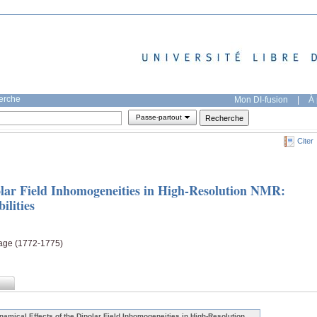
herche
Mon DI-fusion
|
À 
Passe-partout
Citer
olar Field Inhomogeneities in High-Resolution NMR:
ilities
 page (1772-1775)
namical Effects of the Dipolar Field Inhomogeneities in High-Resolution