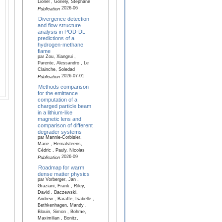
Lionel , Goriely, Stéphane
2026-06
Publication
Divergence detection
and flow structure
analysis in POD-DL
predictions of a
hydrogen-methane
flame
par Zou, Xiangrui ,
Parente, Alessandro , Le
Clainche, Soledad
2026-07-01
Publication
Methods comparison
for the emittance
computation of a
charged particle beam
in a lithium-like
magnetic lens and
comparison of different
degrader systems
par Mannie-Corbisier,
Marie , Hernalsteens,
Cédric , Pauly, Nicolas
2026-09
Publication
Roadmap for warm
dense matter physics
par Vorberger, Jan ,
Graziani, Frank , Riley,
David , Baczewski,
Andrew , Baraffe, Isabelle ,
Bethkenhagen, Mandy ,
Blouin, Simon , Böhme,
Maximilian , Bonitz,