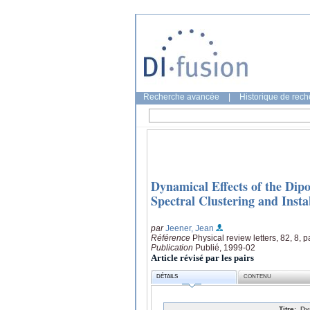
Recherche avancée
|
Historique de rec
Dynamical Effects of the Dip
Spectral Clustering and Instab
par
Jeener, Jean
Référence
Physical review letters, 82, 8,
Publication
Publié, 1999-02
Article révisé par les pairs
DÉTAILS
CONTENU
Titre:
Dy