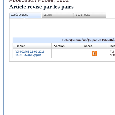
Article révisé par les pairs
ACCÈS EN LIGNE
DÉTAILS
STATISTIQUES
Fichier(s) numérisé(s) par les Biblioth
Fichier
Version
Accès
Des
VX-002461 12-09-2016
Full
14-21-05 abbyy.pdf
or f