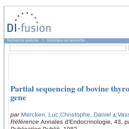
Recherche avancée
|
Historique de recherche
Partial sequencing of bovine thyr
gene
par
Mercken, Luc
;Christophe, Daniel
;Vass
Référence
Annales d'Endocrinologie, 43, p
Publication
Publié, 1982