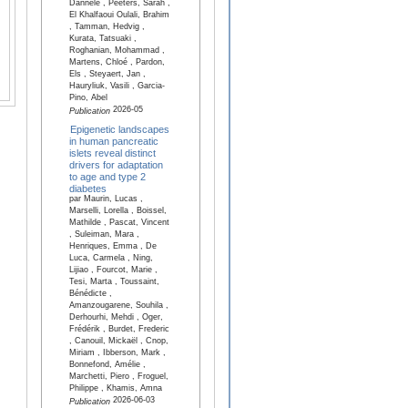
Dannele , Peeters, Sarah ,
El Khalfaoui Oulali, Brahim
, Tamman, Hedvig ,
Kurata, Tatsuaki ,
Roghanian, Mohammad ,
Martens, Chloé , Pardon,
Els , Steyaert, Jan ,
Hauryliuk, Vasili , Garcia-
Pino, Abel
2026-05
Publication
Epigenetic landscapes
in human pancreatic
islets reveal distinct
drivers for adaptation
to age and type 2
diabetes
par Maurin, Lucas ,
Marselli, Lorella , Boissel,
Mathilde , Pascat, Vincent
, Suleiman, Mara ,
Henriques, Emma , De
Luca, Carmela , Ning,
Lijiao , Fourcot, Marie ,
Tesi, Marta , Toussaint,
Bénédicte ,
Amanzougarene, Souhila ,
Derhourhi, Mehdi , Oger,
Frédérik , Burdet, Frederic
, Canouil, Mickaël , Cnop,
Miriam , Ibberson, Mark ,
Bonnefond, Amélie ,
Marchetti, Piero , Froguel,
Philippe , Khamis, Amna
2026-06-03
Publication