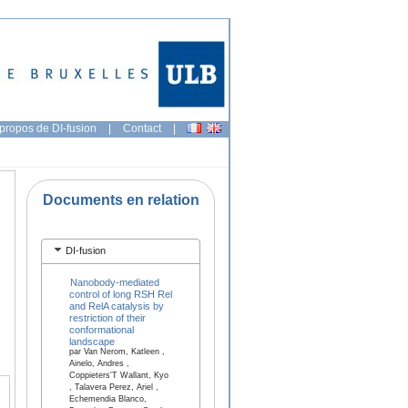
propos de DI-fusion
|
Contact
|
Documents en relation
DI-fusion
Nanobody-mediated
control of long RSH Rel
and RelA catalysis by
restriction of their
conformational
landscape
par Van Nerom, Katleen ,
Ainelo, Andres ,
Coppieters'T Wallant, Kyo
, Talavera Perez, Ariel ,
Echemendia Blanco,