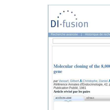
Recherche avancée
|
Historique de rec
Molecular cloning of the 8,00
gene
par
Vassart, Gilbert
;Christophe, Daniel
Référence
Annales d'Endocrinologie, 42, 
Publication
Publié, 1981
Article révisé par les pairs
ACCÈS EN LIGNE
DÉTAILS