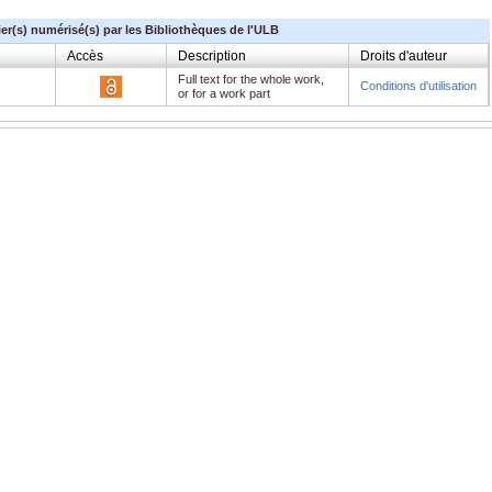
ier(s) numérisé(s) par les Bibliothèques de l'ULB
Accès
Description
Droits d'auteur
Full text for the whole work,
Conditions d'utilisation
or for a work part