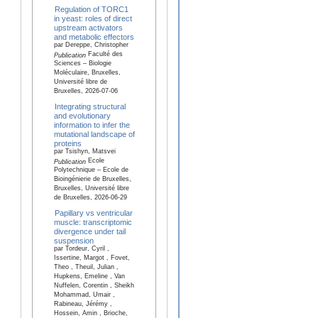
Regulation of TORC1
in yeast: roles of direct
upstream activators
and metabolic effectors
par Dereppe, Christopher
Faculté des
Publication
Sciences – Biologie
Moléculaire, Bruxelles,
Université libre de
Bruxelles, 2026-07-06
Integrating structural
and evolutionary
information to infer the
mutational landscape of
proteins
par Tsishyn, Matsvei
Ecole
Publication
Polytechnique – Ecole de
Bioingénierie de Bruxelles,
Bruxelles, Université libre
de Bruxelles, 2026-06-29
Papillary vs ventricular
muscle: transcriptomic
divergence under tail
suspension
par Tordeur, Cyril ,
Issertine, Margot , Fovet,
Theo , Theuil, Julian ,
Hupkens, Emeline , Van
Nuffelen, Corentin , Sheikh
Mohammad, Umair ,
Rabineau, Jérémy ,
Hossein, Amin , Brioche,