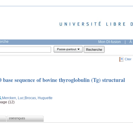
herche
Mon DI-fusion
|
À 
Passe-partout
Citer
0 base sequence of bovine thyroglobulin (Tg) structural
;Mercken, Luc
;Brocas, Huguette
page (12)
STATISTIQUES