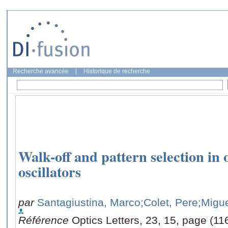
Recherche avancée
|
Historique de recherche
Walk-off and pattern selection in 
oscillators
par
Santagiustina, Marco
;Colet, Pere
;Migu
Référence
Optics Letters, 23, 15, page (1