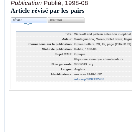
Publication
Publié, 1998-08
Article révisé par les pairs
DÉTAILS
CONTENU
Titre:
Walk-off and pattern selection in optical
Auteur:
Santagiustina, Marco; Colet, Pere; Migue
Informations sur la publication:
Optics Letters, 23, 15, page (1167-1169)
Statut de publication:
Publié, 1998-08
Sujet CREF:
Optique
Physique atomique et moléculaire
Note générale:
SCOPUS: ar.j
Langue:
Anglais
Identificateurs:
urn:issn:0146-9592
info:scp/0032132438