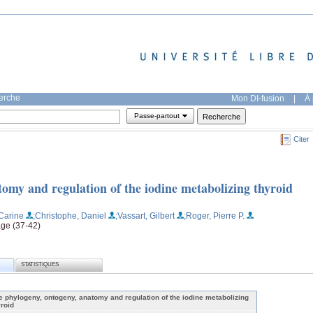
herche
Mon DI-fusion
|
À 
Passe-partout
Citer
omy and regulation of the iodine metabolizing thyroid
Carine
;Christophe, Daniel
;Vassart, Gilbert
;Roger, Pierre P.
age (37-42)
STATISTIQUES
e phylogeny, ontogeny, anatomy and regulation of the iodine metabolizing
yroid