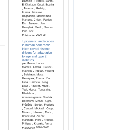
Dannele , Peeters, Sarah ,
El Khalfaoui Oulali, Brahim
, Tamman, Hedvig ,
Kurata, Tatsuaki ,
Roghanian, Mohammad ,
Martens, Chloé , Pardon,
Els , Steyaert, Jan ,
Hauryliuk, Vasili , Garcia-
Pino, Abel
2026-05
Publication
Epigenetic landscapes
in human pancreatic
islets reveal distinct
drivers for adaptation
to age and type 2
diabetes
par Maurin, Lucas ,
Marselli, Lorella , Boissel,
Mathilde , Pascat, Vincent
, Suleiman, Mara ,
Henriques, Emma , De
Luca, Carmela , Ning,
Lijiao , Fourcot, Marie ,
Tesi, Marta , Toussaint,
Bénédicte ,
Amanzougarene, Souhila ,
Derhourhi, Mehdi , Oger,
Frédérik , Burdet, Frederic
, Canouil, Mickaël , Cnop,
Miriam , Ibberson, Mark ,
Bonnefond, Amélie ,
Marchetti, Piero , Froguel,
Philippe , Khamis, Amna
2026-06-03
Publication