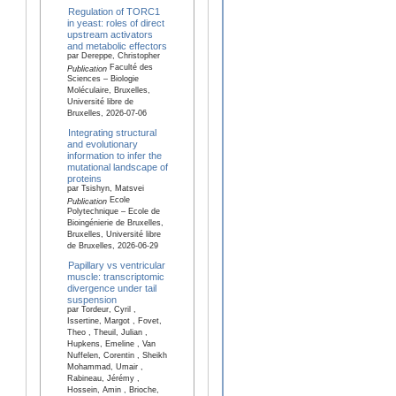
Regulation of TORC1
in yeast: roles of direct
upstream activators
and metabolic effectors
par Dereppe, Christopher
Faculté des
Publication
Sciences – Biologie
Moléculaire, Bruxelles,
Université libre de
Bruxelles, 2026-07-06
Integrating structural
and evolutionary
information to infer the
mutational landscape of
proteins
par Tsishyn, Matsvei
Ecole
Publication
Polytechnique – Ecole de
Bioingénierie de Bruxelles,
Bruxelles, Université libre
de Bruxelles, 2026-06-29
Papillary vs ventricular
muscle: transcriptomic
divergence under tail
suspension
par Tordeur, Cyril ,
Issertine, Margot , Fovet,
Theo , Theuil, Julian ,
Hupkens, Emeline , Van
Nuffelen, Corentin , Sheikh
Mohammad, Umair ,
Rabineau, Jérémy ,
Hossein, Amin , Brioche,