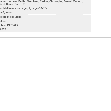
mont, Jacques Emile; Maenhaut, Carine; Christophe, Daniel; Vassart,
bert; Roger, Pierre P.
yroid disease manager, 1, page (37-42)
blié, 2005
ologie moléculaire
glais
n:issn:E224623
-0072