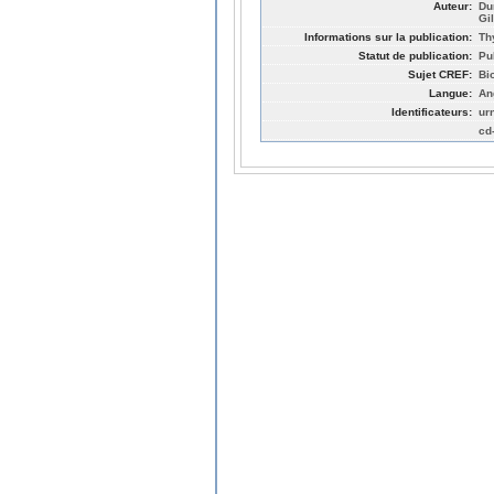
Auteur:
Du
Gil
Informations sur la publication:
Th
Statut de publication:
Pu
Sujet CREF:
Bi
Langue:
An
Identificateurs:
ur
cd