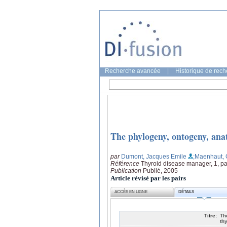
Recherche avancée
|
Historique de rec
The phylogeny, ontogeny, anat
par
Dumont, Jacques Emile
;Maenhaut, 
Référence
Thyroid disease manager, 1, p
Publication
Publié, 2005
Article révisé par les pairs
ACCÈS EN LIGNE
DÉTAILS
Titre:
Th
th