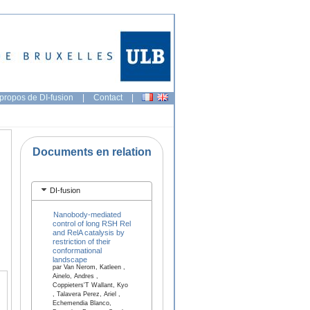
propos de DI-fusion
|
Contact
|
Documents en relation
DI-fusion
Nanobody-mediated
control of long RSH Rel
and RelA catalysis by
restriction of their
conformational
landscape
par Van Nerom, Katleen ,
Ainelo, Andres ,
Coppieters'T Wallant, Kyo
, Talavera Perez, Ariel ,
Echemendia Blanco,