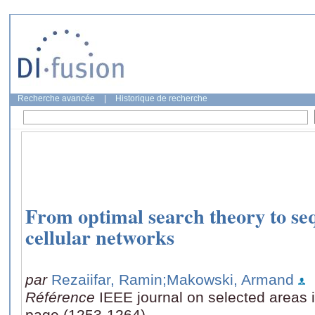
Recherche avancée
|
Historique de recherche
From optimal search theory to seq
cellular networks
par
Rezaiifar, Ramin
;Makowski, Armand
Référence
IEEE journal on selected areas 
page (1253-1264)