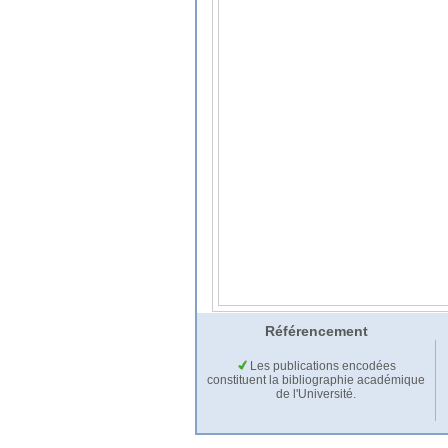
Référencement
Les publications encodées
constituent la bibliographie académique
de l'Université.