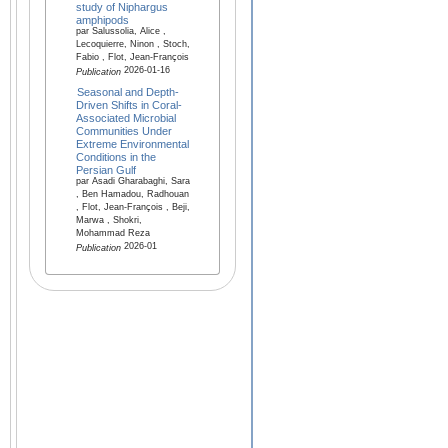
study of Niphargus
amphipods
par Salussolia, Alice ,
Lecoquierre, Ninon , Stoch,
Fabio , Flot, Jean-François
2026-01-16
Publication
Seasonal and Depth-
Driven Shifts in Coral-
Associated Microbial
Communities Under
Extreme Environmental
Conditions in the
Persian Gulf
par Asadi Gharabaghi, Sara
, Ben Hamadou, Radhouan
, Flot, Jean-François , Beji,
Marwa , Shokri,
Mohammad Reza
2026-01
Publication