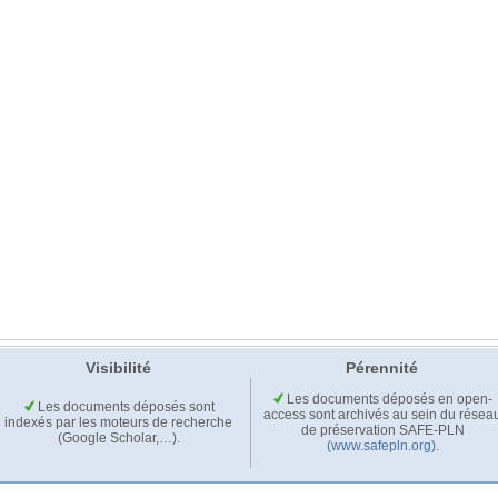
Visibilité
Pérennité
Les documents déposés en open-
Les documents déposés sont
access sont archivés au sein du résea
indexés par les moteurs de recherche
de préservation SAFE-PLN
(Google Scholar,…).
(www.safepln.org)
.