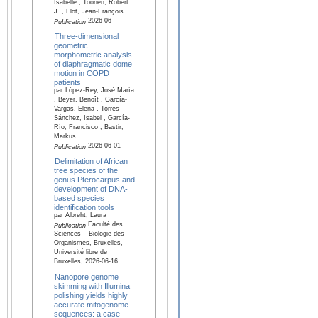
Isabelle , Toonen, Robert
J. , Flot, Jean-François
2026-06
Publication
Three-dimensional
geometric
morphometric analysis
of diaphragmatic dome
motion in COPD
patients
par López-Rey, José María
, Beyer, Benoît , García-
Vargas, Elena , Torres-
Sánchez, Isabel , García-
Río, Francisco , Bastir,
Markus
2026-06-01
Publication
Delimitation of African
tree species of the
genus Pterocarpus and
development of DNA-
based species
identification tools
par Albreht, Laura
Faculté des
Publication
Sciences – Biologie des
Organismes, Bruxelles,
Université libre de
Bruxelles, 2026-06-16
Nanopore genome
skimming with Illumina
polishing yields highly
accurate mitogenome
sequences: a case