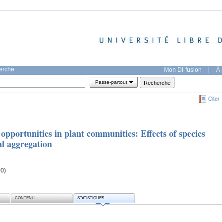
herche
Mon DI-fusion
|
À 
Passe-partout
Citer
opportunities in plant communities: Effects of species
al aggregation
90)
CONTENU
STATISTIQUES