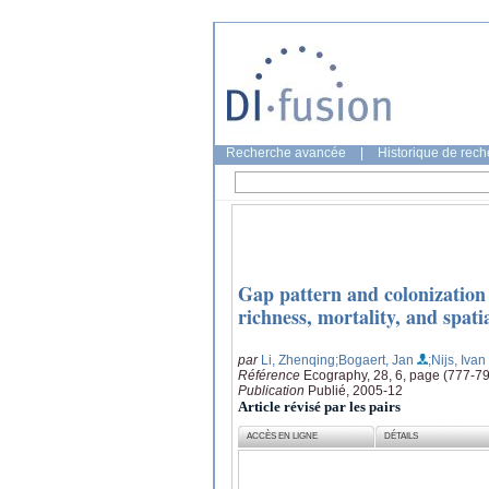
Recherche avancée
|
Historique de rec
Gap pattern and colonization 
richness, mortality, and spati
par
Li, Zhenqing
;Bogaert, Jan
;Nijs, Ivan
Référence
Ecography, 28, 6, page (777-7
Publication
Publié, 2005-12
Article révisé par les pairs
ACCÈS EN LIGNE
DÉTAILS