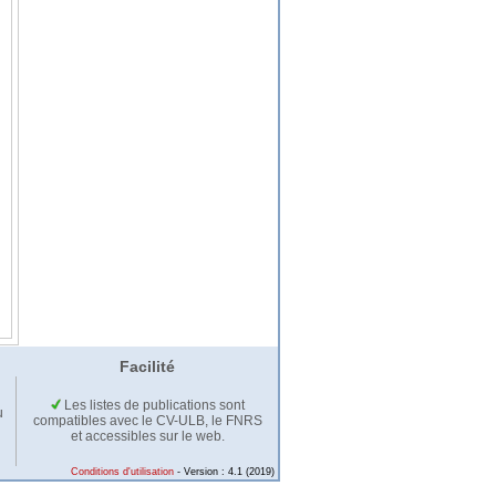
Facilité
Les listes de publications sont
u
compatibles avec le CV-ULB, le FNRS
et accessibles sur le web.
Conditions d'utilisation
- Version : 4.1 (2019)