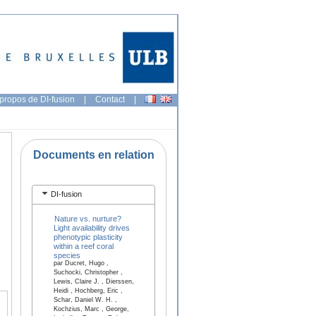
propos de DI-fusion
|
Contact
|
Documents en relation
DI-fusion
Nature vs. nurture?
Light availability drives
phenotypic plasticity
within a reef coral
species
par Ducret, Hugo ,
Suchocki, Christopher ,
Lewis, Claire J. , Dierssen,
Heidi , Hochberg, Eric ,
Schar, Daniel W. H. ,
Kochzius, Marc , George,